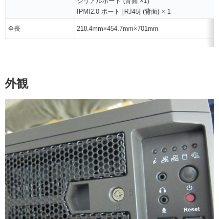
シリアルポート (背面 ×1)
IPMI2.0 ポート [RJ45] (背面) × 1
全長
218.4mm×454.7mm×701mm
外観