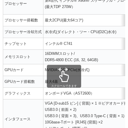
第4世代 インテル® Xeon® スケーラブル・プロ
プロセッサー
(最大TDP 270W）
プロセッサー搭載数
最大2CPU(最大64コア)
プロセッサー冷却方式
水冷式(ダイレクト・ツー・CPU(D2C)水冷)
チップセット
インテル® C741
16DIMMスロット/
メモリスロット
DDR5-4800 ECC (16, 32, 64GB)
GPUカード
NVIDIA A100 PCIe(水冷式)
GPUカード搭載数
最大4基
スクロールできます
グラフィックス
オンボードVGA（AST2600）
VGA [D-sub15 ピン] ( 背面) × 1 ※ビデ
USB3.0 ( 前面 × 2)
USB3.0 ( 背面 × 3)、USB3.0 Type-C ( 背面 × 1)
インタフェース
10Gbase-Tポート [RJ45] (背面) ×2