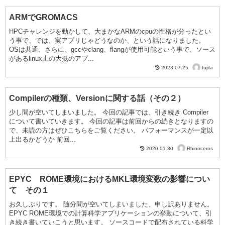
ARMでGROMACS
HPCチャレンジを動かして、大まかなARMのcpuの性格が分ったとい
う事で、では、実アプリじゃどうなのか、という話になりました。
OSは共通、さらに、gccやclang、flangが使用可能という事で、ソース
があるlinux上の大抵のアプ...
fujita
2023.07.25
Compilerの種類、Versionに関する話（その２）
少し間が空いてしまいました。 今回の記事では、引き続き Compiler
について書いていきます。 今回の記事は前回からの続きとなりますの
で、未読の方はぜひこちらをご覧ください。 パフォーマンスが一定以
上出るかどうか 前回...
Rhinoceros
2020.01.30
EPYC ROME環境におけるMKL環境変数の影響につい
て その１
お久しぶりです。 随分間が空いてしまいました、申し訳ありません。
EPYC ROME環境での計算科学アプリケーションの挙動について、引
き続き書いていこうと思います。 ソースコードで配布されている科学