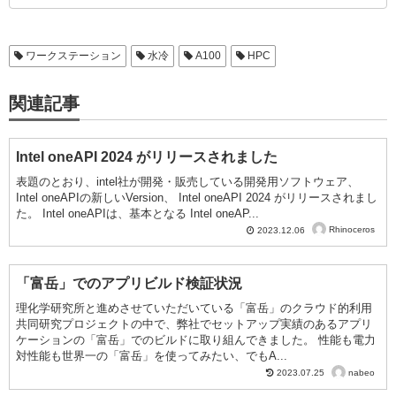
o
k
k
ワークステーション
水冷
A100
HPC
関連記事
Intel oneAPI 2024 がリリースされました
表題のとおり、intel社が開発・販売している開発用ソフトウェア、
Intel oneAPIの新しいVersion、 Intel oneAPI 2024 がリリースされまし
た。 Intel oneAPIは、基本となる Intel oneAP...
Rhinoceros
2023.12.06
「富岳」でのアプリビルド検証状況
理化学研究所と進めさせていただいている「富岳」のクラウド的利用
共同研究プロジェクトの中で、弊社でセットアップ実績のあるアプリ
ケーションの「富岳」でのビルドに取り組んできました。 性能も電力
対性能も世界一の「富岳」を使ってみたい、でもA...
nabeo
2023.07.25