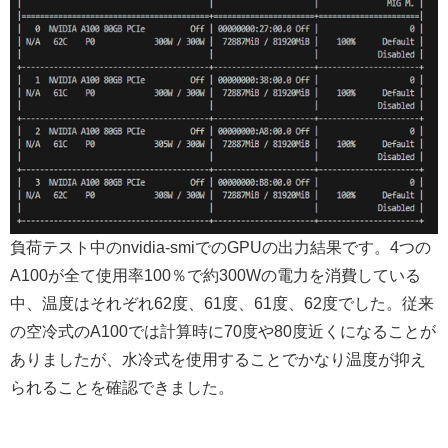
負荷テスト中のnvidia-smiでのGPUの出力結果です。4つの
A100が全て使用率100％で約300Wの電力を消費している
中、温度はそれぞれ62度、61度、61度、62度でした。従来
の空冷式のA100では計算時に70度や80度近くになることが
ありましたが、水冷式を使用することでかなり温度が抑え
られることを確認できました。