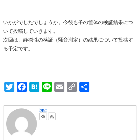
いかがでしたでしょうか。今後も子の筐体の検証結果につ
いて投稿していきます。
次回は、静穏性の検証（騒音測定）の結果について投稿す
る予定です。
T
F
H
Li
E
C
共
wi
a
at
n
m
o
有
tt
c
e
e
ail
p
hpc
er
e
n
y
b
a
Li
o
n