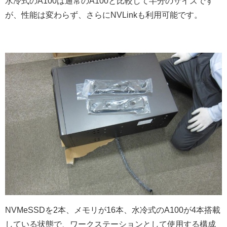
水冷式のA100は通常のA100と比較して半分のサイズです
が、性能は変わらず、さらにNVLinkも利用可能です。
NVMeSSDを2本、メモリが16本、水冷式のA100が4本搭載
している状態で、ワークステーションとして使用する構成