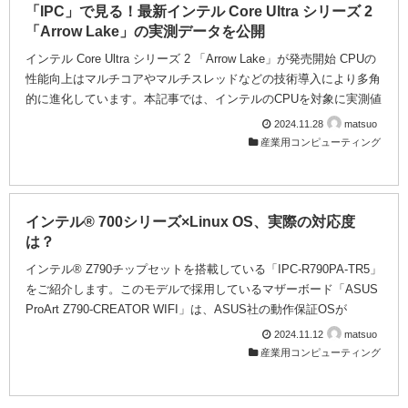
「IPC」で見る！最新インテル Core Ultra シリーズ 2
「Arrow Lake」の実測データを公開
インテル Core Ultra シリーズ 2 「Arrow Lake」が発売開始 CPUの
性能向上はマルチコアやマルチスレッドなどの技術導入により多角
的に進化しています。本記事では、インテルのCPUを対象に実測値
に基づく性能比較を行い、IPC（Instructions Per Cycle）の向上や
2024.11.28
matsuo
各世代のベンチマーク結果を解析します。CPUアーキテクチャの進
産業用コンピューティング
化とその実際の性能を深掘りすることで、次世代のコンピューティ
ングの方向性を見据え、システム選定に役立てることを目指してい
ます。 インテル Core Ultra (シリーズ 2) 「Arrow Lake」を追加し
ました。（更新：2024/...
インテル® 700シリーズ×Linux OS、実際の対応度
は？
インテル® Z790チップセットを搭載している「IPC-R790PA-TR5」
をご紹介します。このモデルで採用しているマザーボード「ASUS
ProArt Z790-CREATOR WIFI」は、ASUS社の動作保証OSが
Windowsのみとなっており、Linux系OSの対応は明記されていませ
2024.11.12
matsuo
ん。そこで、人気の高いLinux OS「Ubuntu 20.04 LTS」と
産業用コンピューティング
「Ubuntu 22.04 LTS」の2パターンで検証を行いました。