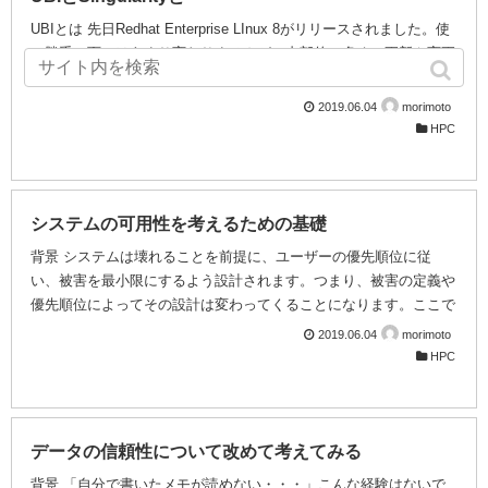
うですが、コンピュータ資源の利用方法が従来と大きく変わっ...
UBIとは 先日Redhat Enterprise LInux 8がリリースされました。使
い勝手の面ではあまり変わりませんが、内部的に多くの更新や変更
がはいっており、期待が高まるところです。ところで、同時に発表
されたUniversal Base Image(UBI)が話題になっています。これは
2019.06.04
morimoto
コンテナ専用のOSイメージで、Redhat社の公式OSイメージである
HPC
にも関わらず無償で提供され、再配布まで可能になっています。そ
のため、自分でコンテナイメージを作る必要がなく、拾ってきたイ
メージに何かが仕込まれているといった懸念もありません。サブセ
ットながら公式のリポジトリがあり、yumやdnfでアップ...
システムの可用性を考えるための基礎
背景 システムは壊れることを前提に、ユーザーの優先順位に従
い、被害を最小限にするよう設計されます。つまり、被害の定義や
優先順位によってその設計は変わってくることになります。ここで
はそのための用語と方針について、簡単に触れてみたいと思いま
2019.06.04
morimoto
す。 冗長化（Duplication) システムの運用が連続的に続けられる性
HPC
質を可用性（Availability)とよび、それを実現するために同じもの
を複数用意し、いつでもどちらかが利用可能とすることを冗長化と
呼びます。冗長の具合により最低限必要な個数をNとしてN+1とい
った表現を用います。RAID6はN+2相当と考えられます。冗長化は
データの信頼性について改めて考えてみる
可用性を高めるための...
背景 「自分で書いたメモが読めない・・・」こんな経験はないで