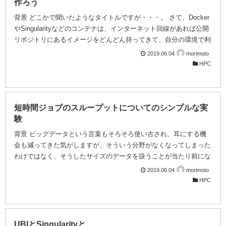
作ろう
背景 どこかで聞いたようなタイトルですが・・・。 さて、Docker
やSingularityなどのコンテナは、インターネット回線があれば公開
リポジトリにあるイメージをどんどん持ってきて、自分の環境で利
用することができます。反面、そのイメージの品質やセキュリティ
2019.06.04
morimoto
レベルについては自己責任です。しかし、中に何が入っているかつ
HPC
ぶさに調べてからでないと使えないというのでは、せっかくの利便
性が活きません。昨年Docker hubに登録されていたイメージの中
に、仮想通貨のマイニングツールが仕込まれているものが複数見つ
かるという事件が起きたことから、利便性に隠れて見て見ぬふりを
短時間ジョブのスループットについてのシンプルな実
されてきた議論が一気に活発に...
験
背景 ビッグデータという言葉もそろそろ使い古され、耳にする機
会も減ってきた気がしますが、そういう分野がなくなってしまった
わけではなく、そうしたサイズのデータを扱うことが当たり前にな
ったという解釈が妥当そうです。実際、ビッグデータという単語を
2019.06.04
morimoto
聞かなくなったこととは裏腹に、これまで得られた多数の計算結果
HPC
を網羅的に統計処理をしたり、データ間の相関を取るなど、直接計
算結果を得ることの先の業務が必要になって来ていると、よく耳に
するようになりました。その分析にAI的な手法を用いることで効率
的に目的（予算の獲得ではなく・・・）を達成できることもあるよ
UBIとSingularityと