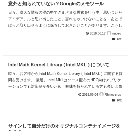
意外と知られていない？Googleのメモツール
日々、膨大な情報の渦の中でさまざまな思索を行う中、思いついた
アイデア、ふと思い出したこと、忘れちゃいけないことを、あとで
ぱっと取り出せるように保管しておきたいことがあります。こうし
た用事を片付けるのに様々なツールを試されたことが、これを読ん
2019.06.17
nabeo
でいる貴方も、あるのではないでしょうか。そんな中、意外とあま
HPC
り知られていない（ような気がします；筆者経験上）、Googleに
よるツール「Google Keep」を私は愛用しているので、他のツール
と比べながら、紹介したいと思います。 ツールその１「自分の脳
（記憶）」・・・覚えておく。 長所：持ち物が一切不要。 短所：
Intel Math Kernel Library ( Intel MKL ) について
忘れることがある（忘...
時々、お客様からIntel Math Kernel Library ( Intel MKL ) に関する質
問を受けます。 最近、Intel MKLはソース配布のHPC向けアプリケ
ーションでも対応例が多いため、興味を持たれている方も多い印象
です。 そのため、今回は Intel MKLについて解説します。 〇 Intel
2019.06.04
Rhinoceros
MKL とは Intel MKLは数値演算ライブラリの１種で、主な機能とし
HPC
ては BLAS ( Basic Linear Algebra Subprograms ）、LAPACK (
Linear Algebra PACKage ) となります。 数値演算...
サインして自分だけのオリジナルコンテナイメージを