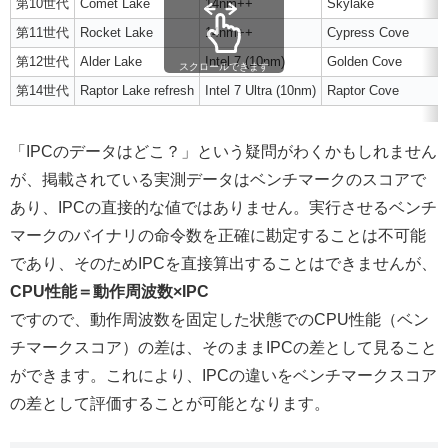
第10世代
Comet Lake
14nm++
Skylake
第11世代
Rocket Lake
14nm++
Cypress Cove
第12世代
Alder Lake
Intel 7 (10nm)
Golden Cove
スクロールできます
第14世代
Raptor Lake refresh
Intel 7 Ultra (10nm)
Raptor Cove
「IPCのデータはどこ？」という疑問がわくかもしれません
が、掲載されている実測データはベンチマークのスコアで
あり、IPCの直接的な値ではありません。実行させるベンチ
マークのバイナリの命令数を正確に勘定することは不可能
であり、そのためIPCを直接算出することはできませんが、
CPU性能＝動作周波数×IPC
ですので、動作周波数を固定した状態でのCPU性能（ベン
チマークスコア）の差は、そのままIPCの差として見ること
ができます。これにより、IPCの違いをベンチマークスコア
の差として評価することが可能となります。