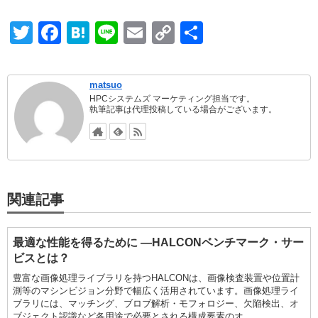
T
F
H
Li
E
C
共
wi
a
at
n
m
o
有
tt
c
e
e
ail
p
matsuo
er
e
n
y
HPCシステムズ マーケティング担当です。
執筆記事は代理投稿している場合がございます。
b
a
Li
o
n
o
k
k
関連記事
最適な性能を得るために ―HALCONベンチマーク・サー
ビスとは？
豊富な画像処理ライブラリを持つHALCONは、画像検査装置や位置計
測等のマシンビジョン分野で幅広く活用されています。画像処理ライ
ブラリには、マッチング、ブロブ解析・モフォロジー、欠陥検出、オ
ブジェクト認識など各用途で必要とされる構成要素のオ...