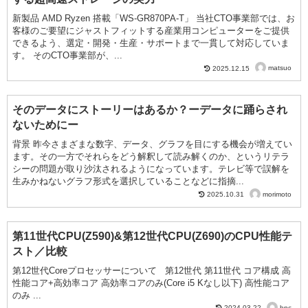
新製品 AMD Ryzen 搭載「WS-GR870PA-T」 当社CTO事業部では、お
客様のご要望にジャストフィットする産業用コンピューターをご提供
できるよう、選定・開発・生産・サポートまで一貫して対応していま
す。 そのCTO事業部が、...
matsuo
2025.12.15
そのデータにストーリーはあるか？ーデータに踊らされ
ないためにー
背景 昨今さまざまな数字、データ、グラフを目にする機会が増えてい
ます。その一方でそれらをどう解釈して読み解くのか、というリテラ
シーの問題が取り沙汰されるようになっています。テレビ等で誤解を
生みかねないグラフ形式を選択していることなどに指摘...
morimoto
2025.10.31
第11世代CPU(Z590)&第12世代CPU(Z690)のCPU性能テ
スト／比較
第12世代Coreプロセッサーについて 第12世代 第11世代 コア構成 高
性能コア+高効率コア 高効率コアのみ(Core i5 Kなし以下) 高性能コア
のみ ...
hpc
2024.03.22