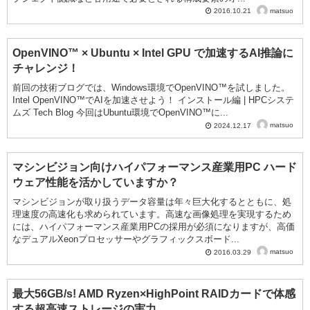
matsuo
2016.10.21
OpenVINO™ × Ubuntu × Intel GPU で加速するAI推論に
チャレンジ！
前回の技術ブログでは、Windows環境でOpenVINO™を試しました。
Intel OpenVINO™でAIを加速させよう！ インストール編 | HPCシステ
ムズ Tech Blog 今回はUbuntu環境でOpenVINO™に...
matsuo
2024.12.17
マシンビジョン向けハイパフォーマンス産業用PC ハード
ウェア性能を活かしていますか？
マシンビジョンが取り扱うデータ容量は年々巨大化するとともに、処
理速度の高速化も求められています。高速な画像処理を実現するため
には、ハイパフォーマンス産業用PCの採用が必須になりますが、高価
なデュアルXeonプロセッサーやグラフィックスボード...
matsuo
2016.03.29
最大56GB/s! AMD Ryzen×HighPoint RAIDカードで体感
する超高速ストレージの実力