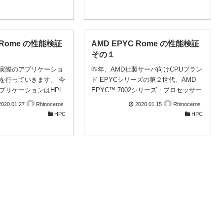
に...
」という理由で、
ランドだけで動きます。つまりカーネ
場を削除していくよう
ルとデバイスドライバは管轄外になり
タがそのままでは使え
ます。一方でアプリケーションを動か
計算結果が異なる可能
すライブラリはユーザーランドつまり
 Rome の性能検証
AMD EPYC Rome の性能検証
だ、2020.1にもファ
コンテナ内にあります。せっかくのポ
その１
り残っているので（使
ータビリティがコンテナにあっても、
ーニングは出ますが）
このミスマッチでアプリが動かないの
実際のアプリケーショ
昨年、AMD社製サーバ向けCPUブラン
でき、ベンチマークの
では困ります。HPCではGPUをはじ
を行っていきます。 今
ド EPYCシリーズの第２世代、AMD
 GROMACSに関する
め、Infinibandだったり、特殊機材のハ
プリケーションはHPL
EPYC™ 7002シリーズ・プロセッサー
動力学計算は単一の計算
ードウエアや他のマシンのメモリすら
の方も多いと思います
が販売されました。 このシリーズは
2020.01.27
Rhinoceros
2020.01.15
Rhinoceros
るわけではなく、近距
直接叩いてパフォーマンスを最大化し
列演算能力を測定するベ
x86-64互換（Intel社製Xeon互換）で、
HPC
HPC
てきた歴史があります。そもそもコン
グラムです。 HPLは単
Rome（ローマ）というコードネーム
テナ...
であるため、実際の科
で開発されていたものです。 この第２
能傾向との間には乖離
世代EPYCプロセッサは、科学技術計
れていますが、 未だに
算分野において非常に注目されてお
標として使用されているよ
り、弊社でも Gaussian についてベン
算機の演算能力を図る
チマークを実行して性能測定を行って
用だと考えています。
おります。 それ以外のアプリケーショ
ドウェアは以下の通り
ン、特にソースコード配布でビルド作
較のため、Intel社製ハ
業が必要なもの、について、本ブログ
意しました。 CPU
において複数回検証を行っていきたい