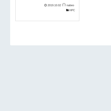
Memory O...
ク取得したアプリケーションは
2019.10.02
nabeo
Gaussian です。 1CPUあたりコア数が
HPC
最大64、メモリ8チャンネル、AVX2対
応、と目を引くスペックですが、これ
を Xeon Cascade Lake と比べるとど
うなるのか！？ どうぞご覧ください！
ベンチマーク報告書ダウンロードペー
ジはこちら