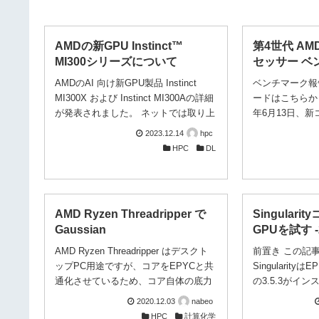
AMDの新GPU Instinct™
第4世代 AMD
MI300シリーズについて
セッサー ベ
AMDのAI 向け新GPU製品 Instinct
ベンチマーク報告
MI300X および Instinct MI300Aの詳細
ードはこちらから
が発表されました。 ネットでは取り上
年6月13日、
げられなかった 情報も交えて紹介いた
AMD EPYC™
2023.12.14
hpc
します。 ■Instinct MI300Xについて 図
発コード名：Be
HPC
DL
1 AMD Instinct MI300X 及び MI300A
れました。開発コ
AMD InstinctMT MI300X は NVIDIA の
代 AMD EP
H100 を凌駕するデータセンタ用の高
ると、論理的には
性能 GPU です。すでに1月のCESの前
がら物理設計を
AMD Ryzen Threadripper で
Singular
日基調講演や6月の「Data Center and
リアサイズが縮
Gaussian
GPUを試す -
AI Technology Premiere」で発表され
4MB/コアから
ていましたが、今回サンノゼで開催
ュが縮小されて
AMD Ryzen Threadripper はデスクト
前置き この記
さ...
のCCXが搭載さ
ップPC用途ですが、コアをEPYCと共
Singularit
通信される、と
通化させているため、コア自体の底力
の3.5.3がイ
す。この新プロ
は、なかなか期待できるものです。
り、GROMACS
2020.12.03
nabeo
ドのワークロード
Gaussian16 Rev. C.01 でいつもの
れました。ちな
HPC
計算化学