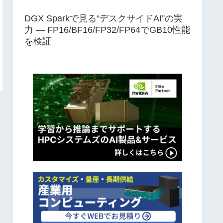
DGX Sparkで見る“デスクサイドAI”の実
力 ― FP16/BF16/FP32/FP64でGB10性能
を検証