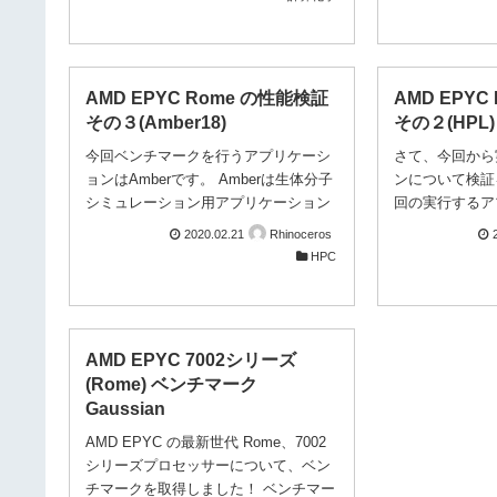
test0397を動かしてみました。使った
った結果を出す
CPUは Threadripper 3970X (32core,
GROMOS力
3.7GHz) です。 けっこうIntel Xeonと
で、以前のデー
善戦していることがわかります。手ご
なくなったり、
AMD EPYC Rome の性能検証
AMD EPYC
ろな価格でGaussian計算機を探してい
性があります。た
その３(Amber18)
その２(HPL)
る方には朗報ですね。
イルは従来どお
おうとするとワ
今回ベンチマークを行うアプリケーシ
さて、今回から
一応計算は実行
ョンはAmberです。 Amberは生体分子
ンについて検証
取得は可能です。
シミュレーション用アプリケーション
回の実行するア
予備知識 分子
です。（公式HP) Amber は 有償の
です。 ご存知
2020.02.21
Rhinoceros
を繰り返してい
Solverと無償のツール群（AmberTools)
が、HPLは行
HPC
離にあ...
に分かれており、 Solverのビルドには
ンチマークプロ
AmberToolsのビルドも必要になりま
純なプログラム
す。 2020年2月17日時点での最新版
学技術計算の性
は、Amber（Solver）がVersion 18 、
があると指摘さ
AMD EPYC 7002シリーズ
AmberTools が Version 19となりま
Top500の指
(Rome) ベンチマーク
す。 前回のHPLと同様に、Compiler、
うに、純粋な計
Gaussian
数値演算ライブラリ、MPIを変化させ
指標としては有
てベンチマークを取得していきたいと
検証対象のハー
AMD EPYC の最新世代 Rome、7002
考えていたのですが... ...
となります。 比
シリーズプロセッサーについて、ベン
ードウェアも用
チマークを取得しました！ ベンチマー