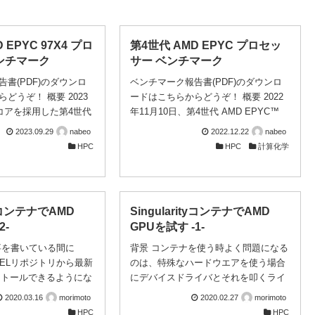
 EPYC 97X4 プロ
第4世代 AMD EPYC プロセッ
ンチマーク
サー ベンチマーク
書(PDF)のダウンロ
ベンチマーク報告書(PDF)のダウンロ
どうぞ！ 概要 2023
ードはこちらからどうぞ！ 概要 2022
新コアを採用した第4世代
年11月10日、第4世代 AMD EPYC™
 97X4 プロセッサー（開
プロセッサー（開発コード名：
2023.09.29
nabeo
2022.12.22
nabeo
rgamo）がリリースさ
Genoa）がリリースされました。新マ
HPC
HPC
計算化学
ード名Genoaの第4世
イクロアーキテクチャ「Zen 4」を採
YC™ プロセッサーと比べ
用し、5nm製造プロセスにより微細化
「Zen 4」と同じな
されて、1ソケットで最大96コア、2ソ
変更してCPUコアのエ
ケットで最大192コアという多コア構
ityコンテナでAMD
SingularityコンテナでAMD
小されている、従来の
成が可能になったことに加え、DDR5-
2-
GPUを試す -1-
2MB/コアに3次キャッシ
4800メモリに対応してメモリチャンネ
いる、1つのダイに2つ
ルが12本に増えたことでメモリ帯域も
事を書いている間に
背景 コンテナを使う時よく問題になる
れそれらがIoD経由で
太く構成されている点が特長です。ま
yはEPELリポジトリから最新
のは、特殊なハードウエアを使う場合
いった差異がありま
た、AVX-512命令に対応してAI・HPC
ンストールできるようにな
にデバイスドライバとそれを叩くライ
セッサーは元々クラウ
ワークロード向けに機能強化された
は2020.1がリリースさ
ブラリの組み合わせ問題です。コンテ
2020.03.16
morimoto
2020.02.27
morimoto
向け...
他、キャッシュ階層と分岐予測の改善
みにGROMACSは「誤
ナはカーネル空間を分離してユーザー
HPC
HPC