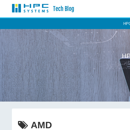
Tech Blog
H
H
AMD