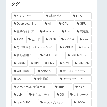
タグ
ベンチマーク
計算化学
HPC
Deep Learning
AI
CPU
GPU
量子化学計算
Gaussian
Intel
高速化
AMD
ビルド
VASP
NVIDIA
Xeon
分子動力学シミュレーション
AMBER
Linux
初心者向け
AMD EPYC
GROMACS
GRRM
HPL
CNN
ARM
STREAM
Windows
ANSYS
量子コンピュータ
CAE
物性物理
アーキテクチャ
スーパーコンピュータ
BERT
RSM
LLM
セキュリティ
OS
ストレージ
openVINO
マシンビジョン
NVMe