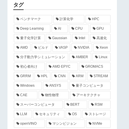
タグ
ベンチマーク
計算化学
HPC
Deep Learning
AI
CPU
GPU
量子化学計算
Gaussian
Intel
高速化
AMD
ビルド
VASP
NVIDIA
Xeon
分子動力学シミュレーション
AMBER
Linux
初心者向け
AMD EPYC
GROMACS
GRRM
HPL
CNN
ARM
STREAM
Windows
ANSYS
量子コンピュータ
CAE
物性物理
アーキテクチャ
スーパーコンピュータ
BERT
RSM
LLM
セキュリティ
OS
ストレージ
openVINO
マシンビジョン
NVMe