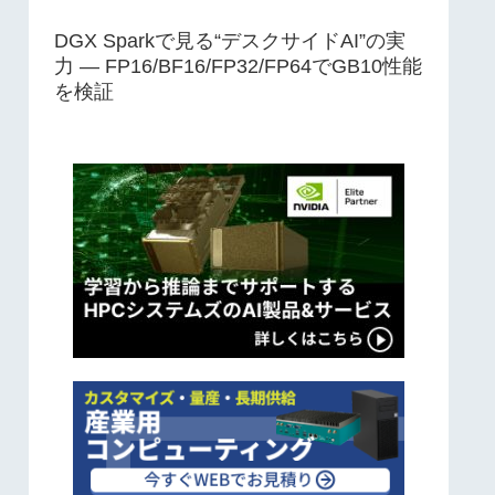
DGX Sparkで見る“デスクサイドAI”の実
力 ― FP16/BF16/FP32/FP64でGB10性能
を検証