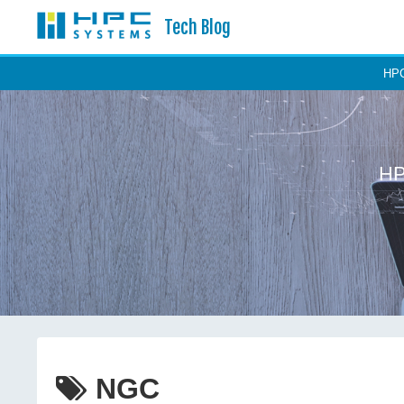
Tech Blog
H
H
NGC