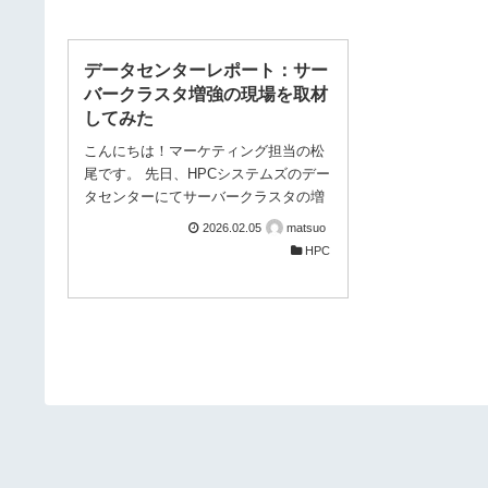
データセンターレポート：サー
バークラスタ増強の現場を取材
してみた
こんにちは！マーケティング担当の松
尾です。 先日、HPCシステムズのデー
タセンターにてサーバークラスタの増
強を実施しました！ 本プロジェクト
2026.02.05
matsuo
の目的は次の2点です。 ① GPUクラ
HPC
スタ構築検証 ② GRRM機械学習ポ
テンシャルを使用した反応経路探索ク
ラスタ構築 SIサービスを提供する立
場から、当社が自社データセンターを
どのように整備・活用しているかを、
今回のプロジェクトを例にご紹介しま
す。 自社でHPC・GPU環境を完結で
きる研究基盤 当社データセンターで
は、NVIDIA DGXシリーズをはじめ多
様なサーバーを設置しており、技術検