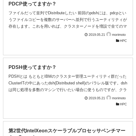
PDCP使ってますか？
ファイルだって並列でDistributeしたい 前回のpdshには、pdcpとい
うファイルコピーを複数のサーバーへ並列で行うユーティリティが
存在します。これを用いれば、クラスターノードを増設で全てのマ
シンの/etc/hostsを更新したいとか、ライセンスサーバーのアドレ
2019.05.21
morimoto
スが変わったので静的ルートの設定ファイルを一斉に更新したいと
HPC
か、そういうケースでコマンド一発でしかも並列実行できます。多
数のファイルを一斉に送信できるという意味のパラレルではありま
せんのでご注意下さい。 転送 基本的に使い方はpdshと変わりませ
ん。-wや-gで標的となるホスト名やグループを指定します。次に展
PDSH使ってますか？
開するファイル...
PDSHとは もともとIBMのクラスター管理ユーティリティ群だった
ClusterITの中にあったdsh(Distributed shell)のパラレル版です。dsh
は同じ処理を多数のマシンで行いたい場合に使うものですが、クラ
スターシステムの大規模化やスピードアップのために、並列動作に
2019.05.21
morimoto
対応させたのがPDSHです。 RHEL/CentOSではEPELリポジトリ
HPC
からインストール可能ですし、ビルド自体も難しくはありません。
PDSHソースコード配布元はこちら。 ここでは計算ノードが
node001からnode128まで128台あるとし、ログインしている管理
ノードからは、全てのマシンにパスワードなしで...
第2世代IntelXeonスケーラブルプロセッサベンチマー