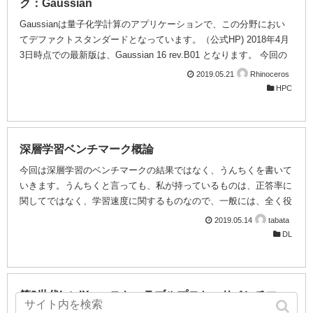
ク：Gaussian
Gaussianは量子化学計算のアプリケーションで、この分野におい
てデファクトスタンダードとなっています。（公式HP) 2018年4月
3日時点での最新版は、Gaussian 16 rev.B01 となります。 今回の
ベンチマーク環境は以下となります。 第２世代環境 （第2世代イ
2019.05.21
Rhinoceros
ンテルXeonスケーラブルプロセッサ） 第１世代環境 （第１世代イ
HPC
ンテルXeonスケーラブルプロセッサ） CPU Xeon Platinum 8268 x
2 ( 2.9GHz/24Core ) x 2 Xeon Gold 6154 ( 3.0 GHz/18Core ...
深層学習ベンチマーク概論
今回は深層学習のベンチマークの結果ではなく、うんちくを書いて
いきます。うんちくと言っても、私が持っているものは、正答率に
関してではなく、学習速度に関するものなので、一般には、全く役
に立たないと思います。
2019.05.14
tabata
DL
第2世代IntelXeonスケーラブルプロセッサベンチマー
ク：VASP