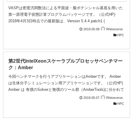
VASPは密度汎関数法による平面波・擬ポテンシャル基底を用いた
第一原理電子状態計算プログラムパッケージです。（公式HP)
2018年4月3日時点での最新版は、Version 5.4.4 patch1 (
patch.5.4.4.16052018 ) となります。 今回のベンチマーク環境は以
2019.05.08
Rhinoceros
下となります。 第２世代環境 （第2世代インテルXeonスケーラブ
HPC
ルプロセッサ） 第１世代環境 （第１世代インテルXeonスケーラブ
ルプロセッサ） CPU Xeon Platinum 8268 x 2 ( 2.9GHz/24Core ) x
2 Xeon G...
第2世代IntelXeonスケーラブルプロセッサベンチマー
ク：Amber
今回ベンチマークを行うアプリケーションはAmberです。 Amber
は生体分子シミュレーション用アプリケーションです。（公式HP)
Amber は 有償のSolverと無償のツール群（AmberTools)に分かれて
おり、SolverのビルドにはAmberToolsのビルドも必要になりま
2019.05.07
Rhinoceros
す。 2018年4月3日時点での最新版は、Amber（Solver）、
HPC
AmberTools 、共にVersion 18となります。 この Amber 18 &
AmberTools 18 の組み合わせですが、 インテル🄬 Parallel Studio
XE 2018と相性が悪く、ビルド中...