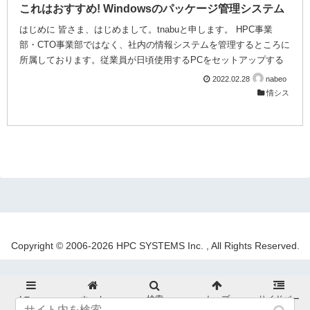
これはおすすめ! Windowsのパッケージ管理システム
はじめに 皆さま、はじめまして。tnabuと申します。 HPC事業
部・CTO事業部ではなく、社内の情報システムを管理するところに
所属しております。従業員が日頃使用するPCをセットアップする
という業務もあります。 その中で、誰もが使用する基本的なアプ
2022.02.28
nabeo
リケーションをインストールする作業もあり、抜けもれなく、か
情シス
つ、手短に作業を進められる方法を調べてみましたので報告しま
す。 パッケージ管理システムとは Wikipediaによると「各種のソフ
トウェアの導入と削除、そしてソフトウェア同士やライブラリとの
依存関係を管理するシステム」となっています。様々なアプリケー
ションを使用するときに、関連す...
Copyright © 2006-2026 HPC SYSTEMS Inc. , All Rights Reserved.
メニュー
ホーム
検索
トップ
サイドバー