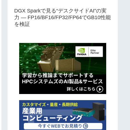
DGX Sparkで見る“デスクサイドAI”の実
力 ― FP16/BF16/FP32/FP64でGB10性能
を検証