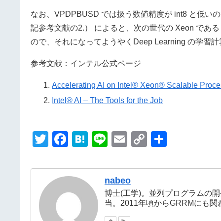
なお、VPDPBUSD では扱う数値精度が int8 
記参考文献の2.） によると、次の世代の Xeon である Co
ので、それになってようやくDeep Learning の
参考文献：インテル公式ページ
Accelerating AI on Intel® Xeon® Scalable Proce
Intel® AI – The Tools for the Job
T
F
H
Li
E
C
共
wi
a
at
n
m
o
有
tt
c
e
e
ail
p
nabeo
er
e
n
y
博士(工学)。並列プログラムの
b
a
Li
当。2011年頃からGRRMに
o
n