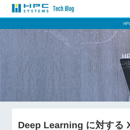
Tech Blog
H
H
Deep Learning に対