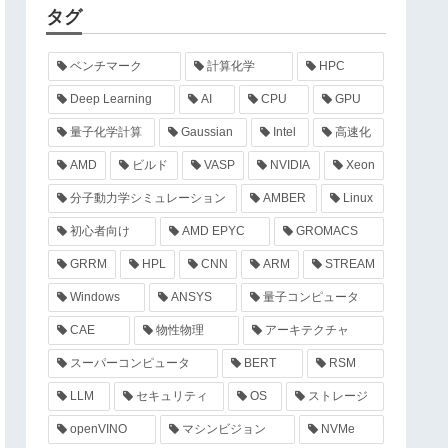
タグ
ベンチマーク
計算化学
HPC
Deep Learning
AI
CPU
GPU
量子化学計算
Gaussian
Intel
高速化
AMD
ビルド
VASP
NVIDIA
Xeon
分子動力学シミュレーション
AMBER
Linux
初心者向け
AMD EPYC
GROMACS
GRRM
HPL
CNN
ARM
STREAM
Windows
ANSYS
量子コンピュータ
CAE
物性物理
アーキテクチャ
スーパーコンピュータ
BERT
RSM
LLM
セキュリティ
OS
ストレージ
openVINO
マシンビジョン
NVMe