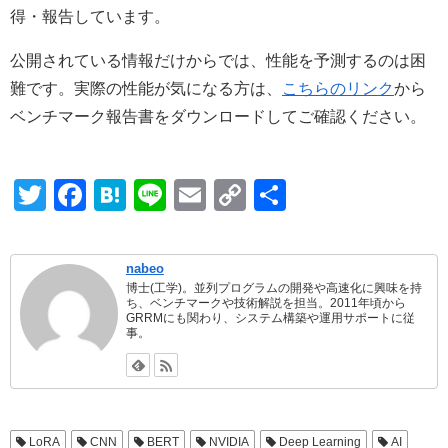
得・報告しています。
公開されている情報だけからでは、性能を予測するのは困
難です。実際の性能が気になる方は、
こちらのリンク
から
ベンチマーク報告書をダウンロードしてご確認ください。
T
F
H
Li
E
C
共
wi
a
at
n
m
o
有
tt
c
e
e
ail
p
nabeo
er
e
n
y
博士(工学)。並列プログラムの開発や高速化に興味を持
ち、ベンチマークや技術解説を担当。2011年頃から
b
a
Li
GRRMにも関わり、システム構築や運用サポートに従
事。
o
n
o
k
k
LoRA
CNN
BERT
NVIDIA
Deep Learning
AI