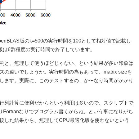
nBLAS版のk=500の実行時間を100として相対値で記載し
化版は6割程度の実行時間で終了しています。
、割と、無理して使うほどじゃない、という結果が多い印象は
いでしょうか。実行時間の為もあって、matrix sizeを
します。実際に、このテストするの、か〜なり時間がかかり
とした行列計算に便利だからという利用は多いので、スクリプトで
ortranなりでプログラム書くからね、という事になりがち
較した結果から、無理してCPU最適化版を使わないという