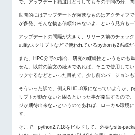
で、アップデート頻度はどうしてもその手間の分、間
世間的にはアップデートが頻繁なものはアクティブで良
が多発、そんな物ぁ信頼出来ないよ、という見方も一
アップデートの間隔が大きく、リリース前のチェック
utilityスクリプトなどで使われているpythonも2系
また、HPC分野の場合、研究の継続性というものも
せん。以前の論文の続きであれば、そこで使用してい
ックするなどといった目的で、少し前のバージョンも
そういった訳で、例えRHEL8系になっていようが、pyt
リプトが動かないと困るといった事が発生するので、
ジが期待出来ないというのであれば、ローカル環境に
す。
そこで、python2.7.18をビルドして、必要なsite-