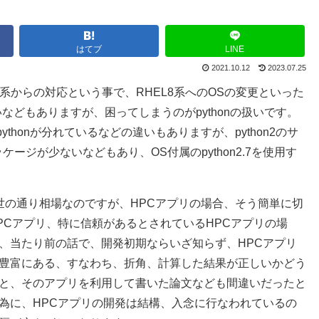
はてブ
LINE
2021.10.12
2023.07.25
ど、RHEL8系からの対応という事で、RHEL8系へのOSの変更といった
などもありますが、困ってしまうのがpythonの扱いです。
pythonが分れているなどの違いもありますが、python2のサ
パッケージが少ないなどもあり、OS付属のpython2.7を使用す
が世の通り相場なのですが、HPCアプリの場合、そう簡単に切
PCアプリ、特に信頼があるとされているHPCアプリの場
、当たり前の話で、開発初期ならいざ知らず、HPCアプリ
豊富にある、すなわち、折角、計算した結果が正しいかどう
と、そのアプリを利用して書いた論文なども間違いだったと
為に、HPCアプリの開発は結構、入念に行なわれているの