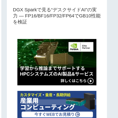
DGX Sparkで見る“デスクサイドAI”の実
力 ― FP16/BF16/FP32/FP64でGB10性能
を検証