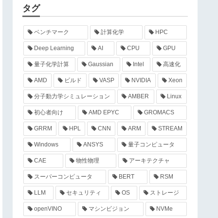
タグ
ベンチマーク
計算化学
HPC
Deep Learning
AI
CPU
GPU
量子化学計算
Gaussian
Intel
高速化
AMD
ビルド
VASP
NVIDIA
Xeon
分子動力学シミュレーション
AMBER
Linux
初心者向け
AMD EPYC
GROMACS
GRRM
HPL
CNN
ARM
STREAM
Windows
ANSYS
量子コンピュータ
CAE
物性物理
アーキテクチャ
スーパーコンピュータ
BERT
RSM
LLM
セキュリティ
OS
ストレージ
openVINO
マシンビジョン
NVMe