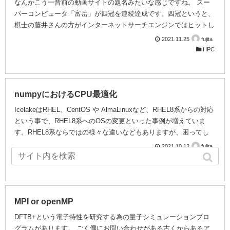
なんかこう一昔前の動画サイトの題名みたいな感じですね。 スー
パーコンピュータ「富岳」が四冠を連続達成です。四冠というと、
棋士の藤井さんの方がインターネットサーチエンジンではヒットし
てしまうので、勝負飯のお店で「富岳」なんてお店があったのかな
2021.11.25
fujita
んてまとめサイトに載せられそうにも思ったりしますが、まあ、勝
HPC
負には違いはないので、将棋と外食メニューよりは近いお話です。
この「富岳」の四冠ですが、Linpack(HPL)はあまりに身近で実際に
動かす機会も多いのですが、HPCGというのは何でしょう。 この
サイトがHPCGのホームページで、現在の最新バージョンは3.1で
numpyにおけるCPU最適化
す。このHPCGには色々な特徴...
IcelakeはRHEL、CentOS や AlmaLinuxなど、RHEL8系からの対応
という事で、RHEL8系へのOSの変更といった事例が増えていま
す。RHEL8系ならではの様々な違いなどもありますが、困ってし
まうのがpythonの扱いです。RHEL8系はOSの管理用のpythonとユ
2021.10.12
fujita
ーザー環境用のpythonが分れているなどの違いもありますが、
HPC
python2のサポート終了に関係して、site-packageを入れたrpmパッ
ケージが少ないなどもあり、OS付属のpython2.7を使用するのは如
何なものか、というのが実際のところです。 いやいや、python3を
使えばいいじゃないというの...
MPI or openMP
DFTB+という電子特性を研究する為の量子シミュレーションプロ
グラムがあります。 ごく偶にお問い合わせがある古くからあるア