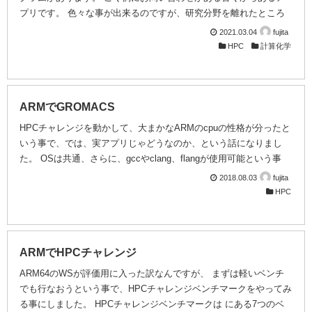
プリです。 色々な事が出来るのですが、研究分野を離れたところ
で興味深い点がありまして、それは、元々、並列をOpenMPで実装
2021.03.04
fujita
していたという点です。 ver17.1までは、OpenMPだけで実装され
HPC
計算化学
ていました。 ところが、ver19.1でなんとMPIも実装されたという
事で、比較試験を行なってみました。 手頃な計算時間のかかるイ
ンプットはないかいなという事で、レシピというサンプルの中の
2D carbon armchairのv1 densityを求めるインプット...
ARMでGROMACS
HPCチャレンジを動かして、大まかなARMのcpuの性格が分ったと
いう事で、では、実アプリじゃどうなのか、という話になりまし
た。 OSは共通、さらに、gccやclang、flangが使用可能という事
で、ソースがあるlinux上の大抵のアプリはポート出来るとは思いは
2018.08.03
fujita
するものの、やはり、ポーティングされた例が多いものである方が
HPC
成功する可能性は高いと考えられます。ポーティング例が多く、ソ
ースが付属しているとなると、やはりOpenSouce系のアプリが良
いでしょう。という訳で、gromacsをビルドして動かしてみる事に
しました。 gromacsを選択する理由として 1、OpenSourceであ
ARMでHPCチャレンジ
り...
ARM64のWSが評価用に入った訳なんですが、 まずは軽いベンチ
でも行なおうという事で、HPCチャレンジベンチマークをやってみ
る事にしました。 HPCチャレンジベンチマークは にある7つのベ