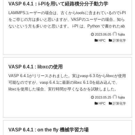
VASP 6.4.1：i-PIを用いて経路積分分子動力学
LAMMPSユーザーの場合は、古くからtoolsに含まれているのでi-PI
をご存じの方は多いと思いますが、VASPのユーザーの場合、知ら
ないという方も多いかと思います。 i-PI は、Python で書かれたab
initio 経路積分分子動力学(PIMD)の Python インターフェイスで
2023.06.05
fujita
す。原子間の相互作用の ab-initio、機械学習、または力場ベースの
HPC
計算化学
評価と併用するように設計されています。イオンの位置の問題と、
原子間力を計算する問題を切り離すという目的の為に開発されまし
た。i-PI がサーバーとして機能し、位置エネルギー、力、および圧
力ビルアルの位置エネルギー部分の計算はi-...
VASP 6.4.1 : libxcの使用
VASP 6.4.1がリリースされました。実はvasp 6.3.0からlibxcが使用
可能なのですが、vasp 6.4.1に最新のlibxc 6.1.0を組み込んで、
libxcを使用した場合、実行時間が早くなるかを試験しました。
libxcに関しては、 をご参照下さい。 使い方は簡単で、インプット
2023.05.25
fujita
(INCAR)で GGA=PA としている部分を GGA = LIBXC LIBXC1 =
HPC
計算化学
GGA_X_PBE LIBXC2 = GGA_C_PBE と変更するだけで、VASP
ビルド時にlibxcが組み込んであれば、VASPの内部でlibxcが呼ばれ
て使用されます。VASPでの使い方等...
VASP 6.4.1 : on the fly 機械学習力場