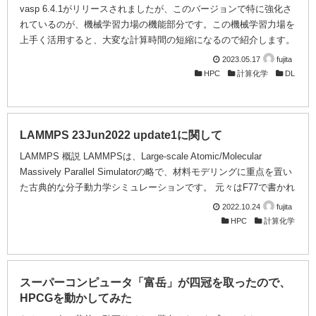
vasp 6.4.1がリリースされましたが、このバージョンで特に強化さ
れているのが、機械学習力場の機能部分です。この機械学習力場を
上手く活用すると、大変な計算時間の短縮になるので紹介します。
機械学習力場というと、「力場で計算した結果は信用出来ない」と
2023.05.17
fujita
か、「機械学習ならGPUが必要でしょ？高価なGPUは購入予定が
HPC
計算化学
DL
無いので。」といった事を思われるかもしれません。力場の使用に
関しては、自分が計算したい系を扱った力場で適切なものを選択す
るのが大変で、その選定や差異などをチェックするところでとても
手間と計算リソースを消費する為、力場で計算する事で省力化可能
LAMMPS 23Jun2022 update1に関して
より手間が大きくなりそうに思えるという事はあ...
LAMMPS 概説 LAMMPSは、Large-scale Atomic/Molecular
Massively Parallel Simulatorの略で、材料モデリングに重点を置い
た古典的な分子動力学シミュレーションです。 元々はF77で書かれ
ていました。LAMMPS 99がF77で、LAMMPS 2001がF90で書かれ
2022.10.24
fujita
ていたバージョンです。とあるMPIの実装実験の時、手頃な負荷の
HPC
計算化学
アプリが欲しいという事で、C++に書き換えられました。現在の
LAMMPSは、2005年に公開されたC++版を祖とするものです。 オ
ープンソースでフリーである事から、特にスパコンで様々な実装実
験などに使われ...
スーパーコンピュータ「富岳」が四冠を取ったので、
HPCGを動かしてみた