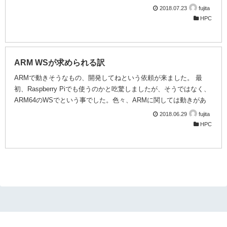
ンチマークを行なってスパコンの性能を調査するベンチマークで、
2018.07.23
fujita
京がHPCチャンレンジ賞を取った事とか、古くは地球シミュレータ
HPC
ーでMPIFFTでトップに立った話などを聞き及んだ事があるかと思
います。 大型クラスター向けのベンチマークなので、1台のマシン
で取っても仕方ない面はあったり、STAR◯◯というベンチマーク
結果の説明が少なかったり、結果が盛り難いという難点？があった
ARM WSが求められる訳
りはするのですが、複数の視点か...
ARMで動きそうなもの、開発してねという依頼が来ました。 最
初、Raspberry Piでも使うのかと吃驚しましたが、そうではなく、
ARM64のWSでという事でした。色々、ARMに関しては動きがあ
りますが、 ・アップルが次世代CPUにARMを採用するのではない
2018.06.29
fujita
かという推測が出ているらしい事。 ・マイクロソフトがARMで動
HPC
くwindowsを開発した事。 ・ARMをソフトバンクが購入した事。
一般的なトピックとしてはこれらが有名かなと思います。 ARM
は、組み込みの分野で大きなシェアを持っていますが、一般的な知
名度では、スマホのCPUとして知られているかなと思います。 ス
マホ、携帯電...