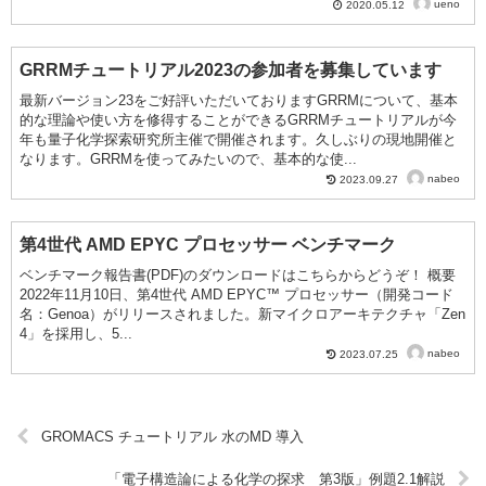
ueno
2020.05.12
GRRMチュートリアル2023の参加者を募集しています
最新バージョン23をご好評いただいておりますGRRMについて、基本
的な理論や使い方を修得することができるGRRMチュートリアルが今
年も量子化学探索研究所主催で開催されます。久しぶりの現地開催と
なります。GRRMを使ってみたいので、基本的な使...
nabeo
2023.09.27
第4世代 AMD EPYC プロセッサー ベンチマーク
ベンチマーク報告書(PDF)のダウンロードはこちらからどうぞ！ 概要
2022年11月10日、第4世代 AMD EPYC™ プロセッサー（開発コード
名：Genoa）がリリースされました。新マイクロアーキテクチャ「Zen
4」を採用し、5...
nabeo
2023.07.25
GROMACS チュートリアル 水のMD 導入
「電子構造論による化学の探求 第3版」例題2.1解説