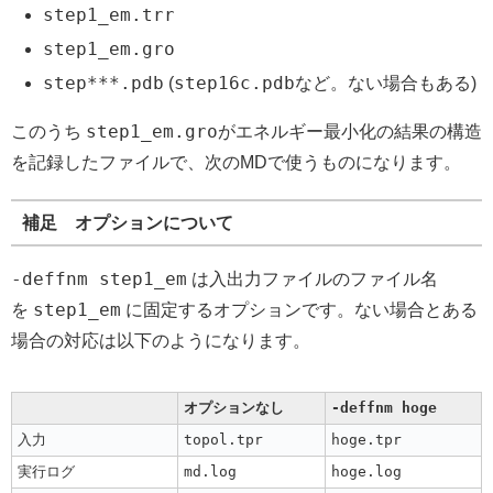
step1_em.trr
step1_em.gro
step***.pdb
step16c.pdb
(
など。ない場合もある)
step1_em.gro
このうち
がエネルギー最小化の結果の構造
を記録したファイルで、次のMDで使うものになります。
補足 オプションについて
-deffnm step1_em
は入出力ファイルのファイル名
step1_em
を
に固定するオプションです。ない場合とある
場合の対応は以下のようになります。
オプションなし
-deffnm hoge
入力
topol.tpr
hoge.tpr
実行ログ
md.log
hoge.log