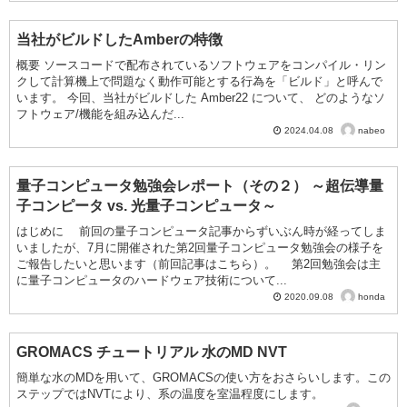
当社がビルドしたAmberの特徴
概要 ソースコードで配布されているソフトウェアをコンパイル・リン
クして計算機上で問題なく動作可能とする行為を「ビルド」と呼んで
います。 今回、当社がビルドした Amber22 について、 どのようなソ
フトウェア/機能を組み込んだ...
nabeo
2024.04.08
量子コンピュータ勉強会レポート（その２） ～超伝導量
子コンピータ vs. 光量子コンピュータ～
はじめに 前回の量子コンピュータ記事からずいぶん時が経ってしま
いましたが、7月に開催された第2回量子コンピュータ勉強会の様子を
ご報告したいと思います（前回記事はこちら）。 第2回勉強会は主
に量子コンピュータのハードウェア技術について...
honda
2020.09.08
GROMACS チュートリアル 水のMD NVT
簡単な水のMDを用いて、GROMACSの使い方をおさらいします。この
ステップではNVTにより、系の温度を室温程度にします。