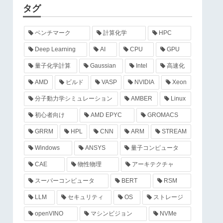
タグ
ベンチマーク
計算化学
HPC
Deep Learning
AI
CPU
GPU
量子化学計算
Gaussian
Intel
高速化
AMD
ビルド
VASP
NVIDIA
Xeon
分子動力学シミュレーション
AMBER
Linux
初心者向け
AMD EPYC
GROMACS
GRRM
HPL
CNN
ARM
STREAM
Windows
ANSYS
量子コンピュータ
CAE
物性物理
アーキテクチャ
スーパーコンピュータ
BERT
RSM
LLM
セキュリティ
OS
ストレージ
openVINO
マシンビジョン
NVMe