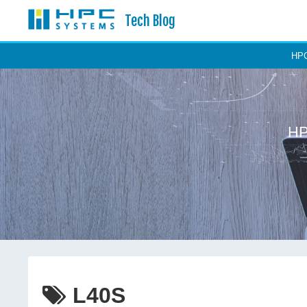
Tech Blog
H
H
L40S