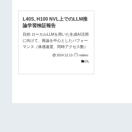
L40S, H100 NVL上でのLLM推
論学習検証報告
目的 ローカルLLMを用いた生成AI活用
に向けて、推論を中心としたパフォー
マンス（体感速度、同時アクセス数）
を明らかにすべく、ベンチマーク検証
2024.12.13
nabeo
を行いました。 ハードウェアの決定の
DL
ために最低限必要な情報は「どのGPU
を何枚で」どのモデルが動くかです。
対象モデルは、現状精度の高い Llama
3.1 8B、Llama 3.1 70B、Gemma 2
9B、Gemma 2 27B としました。 検
証・結果 ユーザーの体感速度 検証方
法 各条件で1つのRequestを処理した
際の、Throughput (token/sec) を計測
対象モデル：Llama 3.1 8B, ...