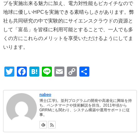
ブを実施出来る魅力に加え、電力対性能もピカイチなので
地球に優しいHPCを実施できる素晴らしさがあります。弊
社も共同研究の中で実験的にサイエンスクラウドの資源と
して「富岳」を皆様に利用可能とすることで、一人でも多
くの方にこれらのメリットを享受いただけるようにしてま
いります。
T
F
H
Li
E
C
共
wi
a
at
n
m
o
有
tt
c
e
e
ail
p
nabeo
er
e
n
y
博士(工学)。並列プログラムの開発や高速化に興味を持
ち、ベンチマークや技術解説を担当。2011年頃から
b
a
Li
GRRMにも関わり、システム構築や運用サポートに従
事。
o
n
o
k