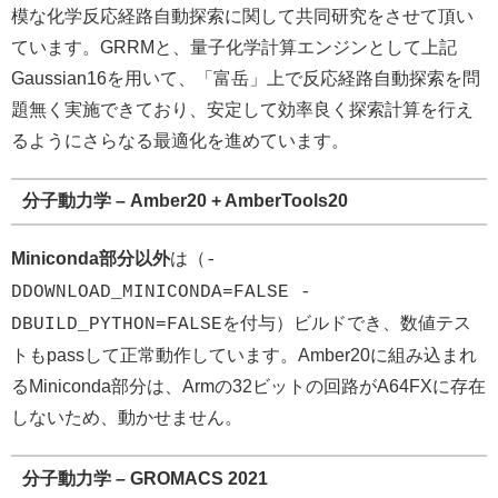
模な化学反応経路自動探索に関して共同研究をさせて頂い
ています。GRRMと、量子化学計算エンジンとして上記
Gaussian16を用いて、「富岳」上で反応経路自動探索を問
題無く実施できており、安定して効率良く探索計算を行え
るようにさらなる最適化を進めています。
分子動力学 – Amber20 + AmberTools20
Miniconda部分以外
は（
-
DDOWNLOAD_MINICONDA=FALSE -
を付与）ビルドでき、数値テス
DBUILD_PYTHON=FALSE
トもpassして正常動作しています。Amber20に組み込まれ
るMiniconda部分は、Armの32ビットの回路がA64FXに存在
しないため、動かせません。
分子動力学 – GROMACS 2021