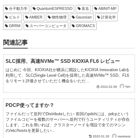
k
分子動力学
QuantumESPRESSO
富岳
ABINIT-MP
ビルド
AMBER
物性物理
Gaussian
計算化学
GRRM
スーパーコンピュータ
GROMACS
関連記事
SLC採用、高速NVMe™ SSD KIOXIA FL6 レビュー
はじめに 今回、KIOXIA社が横浜に開設したKIOXIA Innovation Labを
利用して、SLC(Single Level Cell)を採用した高速NVMe™ SSD、FL6
をリモート評価させていただく機会をいただ...
hpc
2024.02.06
PDCP使ってますか？
ファイルだって並列でDistributeしたい 前回のpdshには、pdcpという
ファイルコピーを複数のサーバーへ並列で行うユーティリティが存在
します。これを用いれば、クラスターノードを増設で全てのマシン
の/etc/hostsを更新したい...
morimoto
2020.01.30