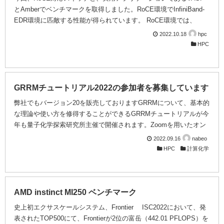
とAmberでベンチマークを取得しました。RoCE環境でInfiniBand-
EDR環境に匹敵する性能が得られています。 RoCE環境では、
InfiniBand-EDR環境と異なり、ドライバーソフトやMPIのバージョ
2022.10.18
hpc
ン変更が必要になりますが、リードタイムなどのメリットを勘案す
HPC
ると、注目に値する選択肢と考えられます。 VASPベンチマーク
結果 VASPはプロセス間通信が頻発するアプリケーションです。今
回は、VASP 5.4.4p1 1,000 atoms (PAW GGA)を使用し、RoCE環
境の計算時間比を取得し、In...
GRRMチュートリアル2022の参加者を募集しています
弊社でもバージョン20を販売しておりますGRRMについて、基本的
な理論や使い方を修得することができるGRRMチュートリアルが今
年も量子化学探索研究所主催で開催されます。Zoomを用いたオン
ライン開催ですので、遠方のお客様も参加しやすい形態となってい
2022.09.16
nabeo
ます。GRRMを使ってみたいけど、使いこなせるか心配、といった
HPC
計算化学
方は、とても適したチャンスです！ 開催概要やお申込みにつきま
しては以下をご参照ください。 ＧＲＲＭチュートリアル２０２２
（オンライン方式） ２０２２年度のGRRMチュートリアルが下記
の要領で開催されます。 日時： １０月１９（水）１０：００
AMD instinct MI250 ベンチマーク
－１６：３０ （受付開始： ９：３０...
史上初エクサスケールシステム、Frontier ISC2022において、発
表されたTOP500にて、Frontierが2位の富岳（442.01 PFLOPS）を