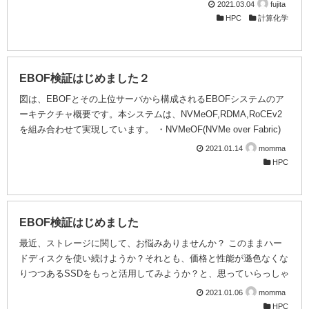
で興味深い点がありまして、それは、元々、並列をOpenMPで実装
2021.03.04
fujita
していたという点です。 ver17.1までは、OpenMPだけで実装され
HPC
計算化学
ていました。 ところが、ver19.1でなんとMPIも実装されたという
事で、比較試験を行なってみました。 手頃な計算時間のかかるイ
ンプットはないかいなという事で、レシピというサンプルの中の
2D carbon armchairのv1 densityを求めるインプット...
EBOF検証はじめました２
図は、EBOFとその上位サーバから構成されるEBOFシステムのア
ーキテクチャ概要です。本システムは、NVMeOF,RDMA,RoCEv2
を組み合わせて実現しています。 ・NVMeOF(NVMe over Fabric)
が、Fabric経由で接続されるNVMeデバイスにブロックデバイスイ
2021.01.14
momma
ンタフェースを提供します。 ・RDMAが、PCIe経由のIOをCPUか
HPC
らオフロードする処理を担当します。 ・RoCEv2(RDMA over
Converged Ethernet v2)が、PCIeデータをUDPで梱包し、イーサネ
ット経由でEBOF側SSDに転送する処理を担当します。 これによ
り、本シ...
EBOF検証はじめました
最近、ストレージに関して、お悩みありませんか？ このままハー
ドディスクを使い続けようか？それとも、価格と性能が遜色なくな
りつつあるSSDをもっと活用してみようか？と、思っていらっしゃ
いませんか？そんなあなたに、弊社で最近、検証を始めたストレー
2021.01.06
momma
ジ装置を紹介させてください。 近年、Deep Learningなどの領域で
HPC