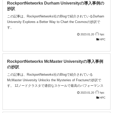
RockportNetworks Durham Universityの導入事例の
抄訳
この記事は、RockportNetworks社のBlogで紹介されているDurham
University Explores a Better Way to Chart the Cosmosの抄訳で
す。
2023.01.20
hpc
HPC
RockportNetworks McMaster Universityの導入事例
の抄訳
この記事は、RockportNetworks社のBlogで紹介されている
McMaster University Unlocks the Mysteries of Fractureの抄訳で
す。 12ノードクラスタで適切なスケールで最高のパフォーマンス
を提供します。 破壊解析は、橋梁や原子力発電所の亀裂の発生時
2023.01.20
hpc
期や発生場所の予測、水圧破砕やガラス切断などの工業プロセスの
HPC
改善など、さまざまな分野で幅広く応用されています。 オンタリ
オ州ハミルトンにあるマクマスター大学の数学・統計学教授でカナ