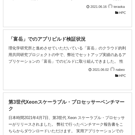
挨拶」 インテル株式会社 技術本部 執行役員常務 技術本部長 土
2021.06.16
teraoka
岐英秋 ▶13:05-13:15 「インテル HPC/AI 戦略の革新」 インテル
HPC
株式会社 ビジネス・デベロップメント・グループ HPC事業開発
マネージャー 矢澤 克巳 ▶13:15-13:35 「最新のインテル® Xeon®
スケーラブル・...
「富岳」でのアプリビルド検証状況
理化学研究所と進めさせていただいている「富岳」のクラウド的利
用共同研究プロジェクトの中で、弊社でセットアップ実績のあるア
プリケーションの「富岳」でのビルドに取り組んできました。 性
能も電力対性能も世界一の「富岳」を使ってみたい、でも
2021.06.02
nabeo
A64FX(aarch64)でいつも使っているアプリケーションが問題無く
HPC
動くのかわからない、という不安もおありなのではと思いますの
で、生の事実を共有いたします。 量子化学 - Gaussian16 弊社では
2020年7月からGaussian社と一緒に報告・検証を進めてきました。
紆余曲折ありましたが、今年2月中旬に入手したGaussian社公式バ
第3世代Xeonスケーラブル・プロセッサーベンチマー
イナリを用い...
ク
日本時間2021年4月7日、第3世代 Xeon スケーラブル・プロセッサ
ーがリリースされました。 弊社で行ったベンチマーク報告書をこ
ちらからダウンロードいただけます。 実用アプリケーションでの