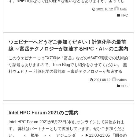
す。RHEL8系ならではの様々な違いなどもありますが、困ってし
まうのがpythonの扱いです。RHEL8系はOSの管理用のpythonとユ
2021.10.12
fujita
ーザー環境用のpythonが分れているなどの違いもありますが、
HPC
python2のサポート終了に関係して、site-packageを入れたrpmパッ
ケージが少ないなどもあり、OS付属のpython2.7を使用するのは如
何なものか、というのが実際のところです。 いやいや、python3を
使えばいいじゃないというの...
ウェビナーへどうぞご参加ください！計算化学の最前
線 ～富岳テクノロジーが加速するHPC・AI～のご案内
このウェビナーにはFX700や「富岳」などのA64FX環境での技術的
な話題もありますので、Tech Blogでも紹介をさせてください。 無
料ウェビナー 計算化学の最前線 ～富岳テクノロジーが加速する
HPC・AI～ 弊社の講演者からは、FX700や「富岳」にて計算化学
2021.08.12
nabeo
アプリケーションを安定動作させるため＆高速化させるために行っ
HPC
た試行錯誤をいくつか報告いたします。 「富岳」をクラウド計算
資源として実務に活用していく際にFX700がどのように役に立つか
を、わかりやすさを大切にしながら説明いたします。 「富岳」や
HPCクラウドにご興味がございましたら、どうぞご参加ください！
Intel HPC Forum 2021のご案内
Intel HPC Forum 2021が6月23日(水)にオンラインにて開催されま
す。 弊社はパートナーとして後援しています。ぜひご参加くださ
い。 ＜ 概要 ＞ ＜ アジェンダ ＞ ▶13:00-13:05 「開会の