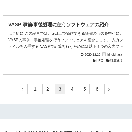
は、処理対象データが指数的に増加する一方、SSD技術の進展によ
り、HPC/AI市場におけるストレージ装置の位置づけが変化してい
ます。 お客様は、処理対象データのプレ・ポスト処理の生産性向
上やスケーラビリティなどを確保するため、広帯域、大容量、低遅
VASP:事前/事後処理に使うソフトウェアの紹介
延なIOパフォーマンスを実現す...
はじめに この記事では、GUI上で操作できる無償のものを中心に、
VASPの事前・事後処理を行うソフトウェアを紹介します。 入力フ
ァイルを入手する VASPで計算を行うためには以下４つの入力ファ
イルを用意する必要があります。 POSCAR 対象となる物質の結晶
2020.12.29
hinokihara
構造データ POTCAR 物質中の各原子の擬ポテンシャルデータ
HPC
計算化学
INCAR 計算方法などの設定 KPOINTS 計算するk点の設定 初めて
利用される方がこれらのファイルをいきなり自作するのは大変で
す。そこでまずは, 以下のデータベースから目的の物質を探し、入
力ファイルを入手する...
1
2
3
4
5
6