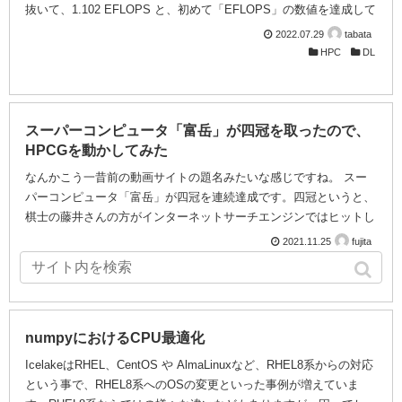
抜いて、1.102 EFLOPS と、初めて「EFLOPS」の数値を達成して
1位となりました。 Frontierは、74台のCray EXキャビネットに
2022.07.29
tabata
9,408ノードを収容し、それぞれにAMD Milan “Trento” 7A53 Epyc
HPC
DL
CPUを1個とAMD Instinct MI250X GPUを4個搭載して構成されて
います。総GPU数は 37,632基です。 AMD Instinct MI250 今回
は、Fro...
スーパーコンピュータ「富岳」が四冠を取ったので、
HPCGを動かしてみた
なんかこう一昔前の動画サイトの題名みたいな感じですね。 スー
パーコンピュータ「富岳」が四冠を連続達成です。四冠というと、
棋士の藤井さんの方がインターネットサーチエンジンではヒットし
てしまうので、勝負飯のお店で「富岳」なんてお店があったのかな
2021.11.25
fujita
んてまとめサイトに載せられそうにも思ったりしますが、まあ、勝
HPC
負には違いはないので、将棋と外食メニューよりは近いお話です。
この「富岳」の四冠ですが、Linpack(HPL)はあまりに身近で実際に
動かす機会も多いのですが、HPCGというのは何でしょう。 この
サイトがHPCGのホームページで、現在の最新バージョンは3.1で
numpyにおけるCPU最適化
す。このHPCGには色々な特徴...
IcelakeはRHEL、CentOS や AlmaLinuxなど、RHEL8系からの対応
という事で、RHEL8系へのOSの変更といった事例が増えていま