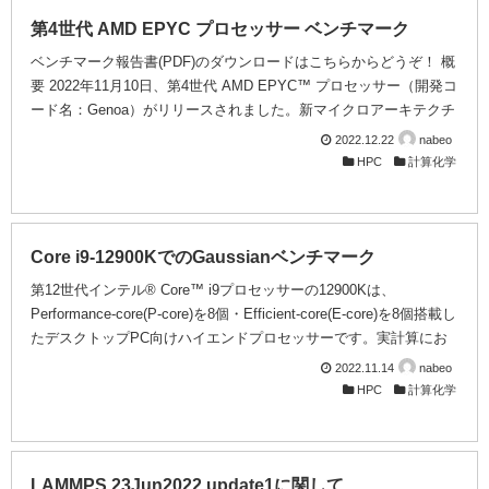
ダ研究主任のBlaise Bourdin博士は、20年にわたり、破壊のメカニ
ズムと設計をよりよく理...
第4世代 AMD EPYC プロセッサー ベンチマーク
ベンチマーク報告書(PDF)のダウンロードはこちらからどうぞ！ 概
要 2022年11月10日、第4世代 AMD EPYC™ プロセッサー（開発コ
ード名：Genoa）がリリースされました。新マイクロアーキテクチ
ャ「Zen 4」を採用し、5nm製造プロセスにより微細化されて、1ソ
2022.12.22
nabeo
ケットで最大96コア、2ソケットで最大192コアという多コア構成
HPC
計算化学
が可能になったことに加え、DDR5-4800メモリに対応してメモリチ
ャンネルが12本に増えたことでメモリ帯域も太く構成されている点
が特長です。また、AVX-512命令に対応してAI・HPCワークロード
向けに機能強化された他、キャッシュ階層と分岐予測の改善に...
Core i9-12900KでのGaussianベンチマーク
第12世代インテル® Core™ i9プロセッサーの12900Kは、
Performance-core(P-core)を8個・Efficient-core(E-core)を8個搭載し
たデスクトップPC向けハイエンドプロセッサーです。実計算にお
ける性能を明らかにするため、量子化学計算のデファクトスタンダ
2022.11.14
nabeo
ードであるGaussian16にてベンチマークを行いました。 ベンチマ
HPC
計算化学
ーク環境 サーバー: HPC2000-CAL104TA CPU: Intel® Core™ i9-
12900K メモリ: 32GB DDR5-4800 ECC UDIMM x2 ソフトウェア:
Windows 11 ...
LAMMPS 23Jun2022 update1に関して