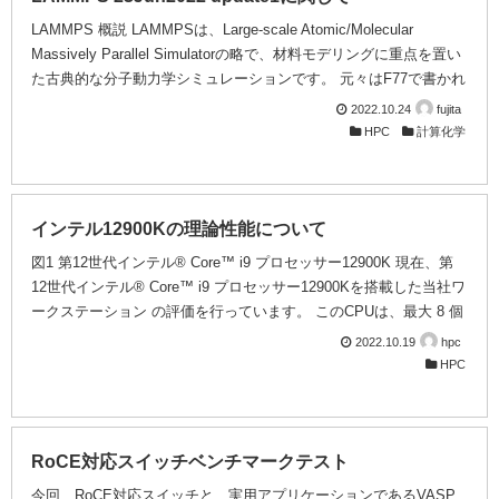
LAMMPS 概説 LAMMPSは、Large-scale Atomic/Molecular
Massively Parallel Simulatorの略で、材料モデリングに重点を置い
た古典的な分子動力学シミュレーションです。 元々はF77で書かれ
ていました。LAMMPS 99がF77で、LAMMPS 2001がF90で書かれ
2022.10.24
fujita
ていたバージョンです。とあるMPIの実装実験の時、手頃な負荷の
HPC
計算化学
アプリが欲しいという事で、C++に書き換えられました。現在の
LAMMPSは、2005年に公開されたC++版を祖とするものです。 オ
ープンソースでフリーである事から、特にスパコンで様々な実装実
験などに使われ...
インテル12900Kの理論性能について
図1 第12世代インテル® Core™ i9 プロセッサー12900K 現在、第
12世代インテル® Core™ i9 プロセッサー12900Kを搭載した当社ワ
ークステーション の評価を行っています。 このCPUは、最大 8 個
の高性能コア (P コア) と最大 8 個の高効率コア (E コア) からなる
2022.10.19
hpc
ハイブリッド・アーキテクチャーを採用しています。インテル® ス
HPC
レッド・ディレクターが、Pコア/Eコアをワークロードへ適切に割
り当てるということですが、そもそもの理論性能は？と思って調べ
ました。が、どこにも見当たりません。 そこで自分で計算してみ
ました。 表 周波数は、P...
RoCE対応スイッチベンチマークテスト
今回、RoCE対応スイッチと、実用アプリケーションであるVASP