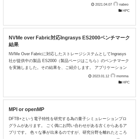
ベンチマークで、前世代に比べて実効性能向上が得られていること
2021.04.07
nabeo
を定量的に報告しています。 どうぞご覧ください！
HPC
NVMe over Fabric対応Ingrasys ES2000ベンチマーク
結果
NVMe Over Fabricに対応したストレージシステムとしてIngrasys
社が提供中の製品 ES2000（製品ページはこちら）のベンチマーク
を実施しました。その結果を、ご紹介します。 アプリケーション
からES2000へのアクセス ES2000をご存じない方にまずご理解い
2023.01.12
momma
ただいたいのが、アプリ―ケーションがES2000内のデータにアク
HPC
セスするためのユニークな形態です。 アプリケーションは、ネッ
トワークファブリック経由でES2000に収容されたEthernetSSDに
アクセスします。その際、OSが、RDMAデータ転送を制御すると
ともに、キャラクタデバイス、ブロックデバイス...
MPI or openMP
DFTB+という電子特性を研究する為の量子シミュレーションプロ
グラムがあります。 ごく偶にお問い合わせがある古くからあるア
プリです。 色々な事が出来るのですが、研究分野を離れたところ