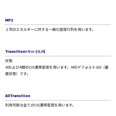
MP2
２次のエネルギーに対する一般化密度行列を用います。
Transition=
N
or
(
N
,
M
)
状態
M
および
N
間のCIS遷移密度を用います。
M
のデフォルトは0（基
底状態）です。
AllTransition
利用可能な全てのCIS遷移密度を用います。