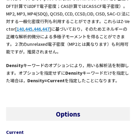
DFT計算ではDFT電子密度；CAS計算ではCASSCF電子密度）。
MP2, MP3, MP4(SDQ), QCISD, CCD, CCSD,CID, CISD, SAC-CI 法に
対する一般化密度行列も利用することができます。これらはZ-Ve
ctor[
140
,
445
,
446
,
447
]に基づいており，そのためエネルギーの
正確な解析的微分による多極子モーメントを得ることができま
す。２次のunrelaxed電子密度（MP2とは異なります）も利用可
能ですが，推奨されません。
Density
キーワードのオプションにより，用いる解析法を制御し
ます。オプションを指定せずに
Density
キーワードだけを指定し
た場合は，
Density=Current
を指定したことになります。
Options
Current