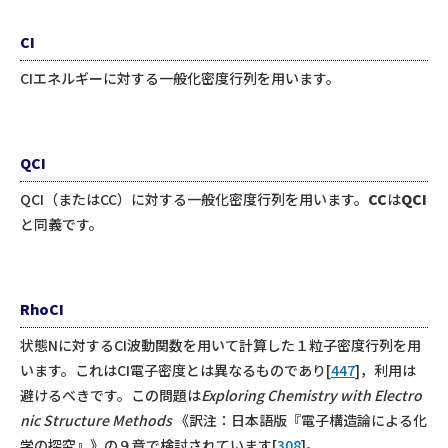
CI
CIエネルギーに対する一般化密度行列を用います。
QCI
QCI（またはCC）に対する一般化密度行列を用います。
CC
は
QCI
と同義です。
RhoCI
状態Nに対するCI波動関数を用いて計算した１粒子密度行列を用
います。これはCI電子密度とは異なるものであり[
447
]，利用は
避けるべきです。この問題は
Exploring Chemistry with Electro
nic Structure Methods
《訳注：日本語版『電子構造論による化
学の探究』》の９章で検討されています[
308
]。