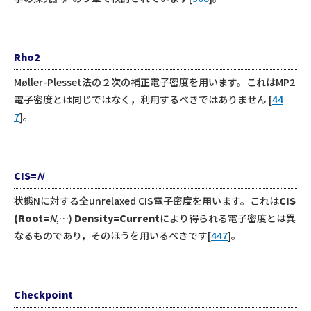
Rho2
Møller-Plesset法の２次の補正電子密度を用います。これはMP2
電子密度とは同じではなく，利用するべきではありません [
44
7
]。
CIS=
N
状態Nに対する全unrelaxed CIS電子密度を用います。これは
CIS
(Root=
N
,…)
Density=Current
により得られる電子密度とは異
なるものであり，そのほうを用いるべきです[
447
]。
Checkpoint