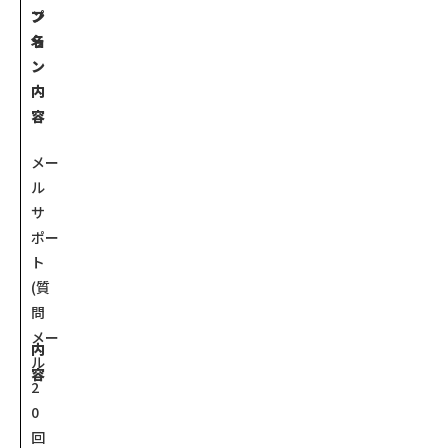
ン
プ
名
ラ
ン
内
容
メー
ル
サ
ポー
ト
(質
問
メー
内
ル
容
2
0
回