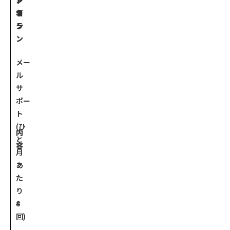
ン
ド
プ
名
プ
ラ
ラ
ン
ン
メー
メー
ル
ル
サ
サ
ポー
ポー
ト
ト
(ひ
(ひ
内
と
と
容
月
月
あ
あ
た
た
り
り
4
8
回)
回)