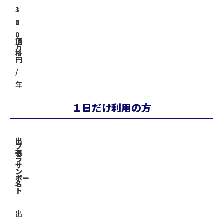
1
3
6
2
0
0
価
万
万
格
円
円
/
/
年
年
１日だけ利用の方
出
プ
張
ラ
サ
ン
ポー
名
ト
出
出