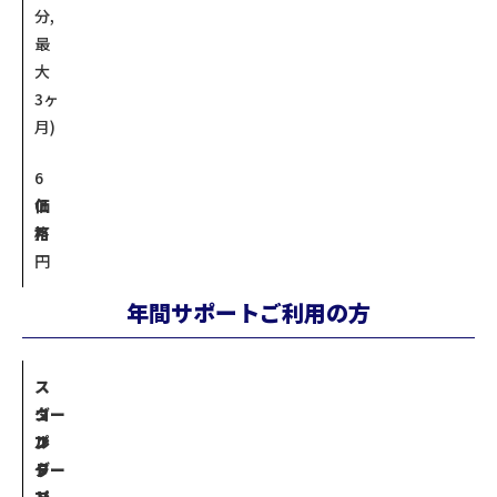
分,
最
大
3ヶ
月)
6
価
0
格
万
円
年間サポートご利用の方
ス
タ
ゴー
プ
ン
ル
ラ
ダー
ド