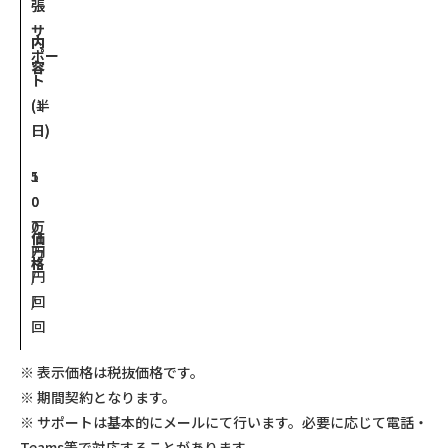
張
張
サ
サ
内
ポー
ポー
容
ト
ト
(半
(1
日)
日)
5
1
0
0
万
0
価
円
万
格
/
円
回
/
回
※ 表示価格は税抜価格です。
※ 期間契約となります。
※ サポートは基本的にメールにて行います。必要に応じて電話・
Teams等で対応することがあります。