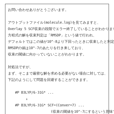
お問い合わせありがとうございます。

アウトプットファイル(molecule.log)を見てみますと、

Overlay 5 SCF収束の段階でエラー終了していることがわかります
方程式の解を収束判定は「RMSDP」という値で行われ、

デフォルトではこの値が10^-8より下回ったときに収束したと判定
RMSDPの値は10^-7のあたりを行き来しており、

収束の閾値に向かっていないことがわかります。

対処法ですが、

まず、そこまで厳密な解を求める必要がない場合に対しては、

下記のようにして問題を回避することができます。

　　#P B3LYP/6-31G* ...

　　　　　↓

　　#P B3LYP/6-31G* SCF=(Conver=7) ...

　　　　　　　　　　　　(収束の閾値を10^-7にするという意味で