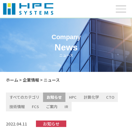
Company
News
ニュース
ホーム
>
企業情報
> ニュース
すべてのカテゴリ
お知らせ
HPC
計算化学
CTO
技術情報
FCS
ご案内
IR
2022.04.11
お知らせ