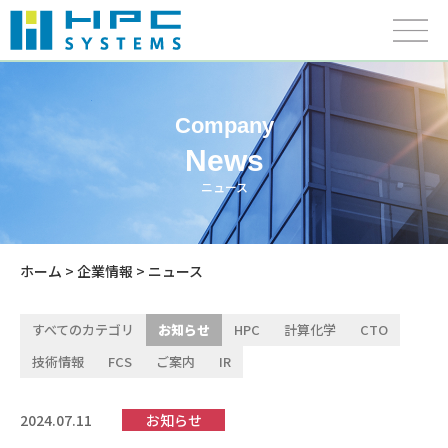
Company
News
ニュース
ホーム
>
企業情報
> ニュース
すべてのカテゴリ
お知らせ
HPC
計算化学
CTO
技術情報
FCS
ご案内
IR
2024.07.11
お知らせ