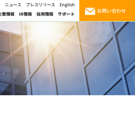
1
ニュース
プレスリリース
English
お問い合わせ
企業情報
IR情報
採用情報
サポート
産業用コンピューティング
サイエンスクラウド
頑丈ラップトップ
社長挨拶
お見積りシミュレーション
支援サービス
パートナー企業
導入事例