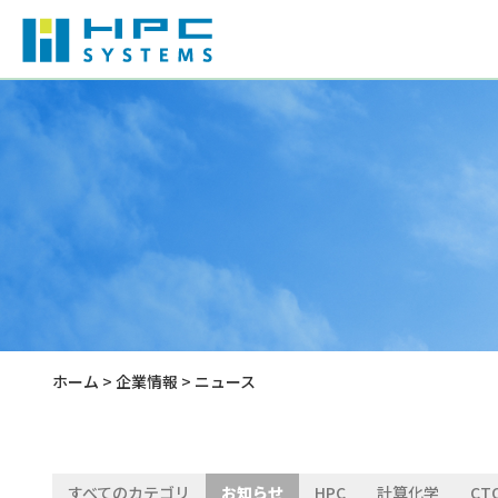
ハードウェア
産業用PC
会社概要
計算化学
産業用タブレット
役員紹介
分散ファイルシステム
技術情報
サステナビリティ
ホーム
>
企業情報
> ニュース
水冷式HPC-AIシリーズ
すべてのカテゴリ
お知らせ
HPC
計算化学
CT