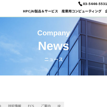
03-5446-553
HPC/AI製品＆サービス
産業用コンピューティング
HPC/AI向けコンピューティング
Company
ソフトウェア
ディープラーニング用PC
経営理念
News
ニュース
AI / Deep Learning特設サイト
車載用パネルPC
主要取引先
技術情報
ソリューション検索
O
技術情報
FCS
ご案内
IR