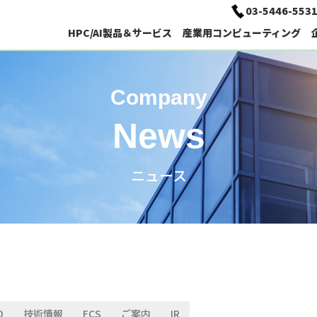
03-5446-553
HPC/AI製品＆サービス
産業用コンピューティング
HPC/AI向けコンピューティング
Company
ソフトウェア
ディープラーニング用PC
経営理念
News
ニュース
AI / Deep Learning特設サイト
車載用パネルPC
主要取引先
技術情報
ソリューション検索
O
技術情報
FCS
ご案内
IR