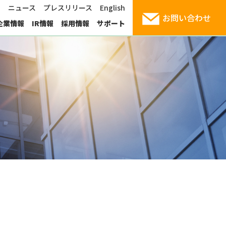
1
ニュース
プレスリリース
English
お問い合わせ
企業情報
IR情報
採用情報
サポート
産業用コンピューティング
サイエンスクラウド
頑丈ラップトップ
社長挨拶
お見積りシミュレーション
支援サービス
パートナー企業
導入事例