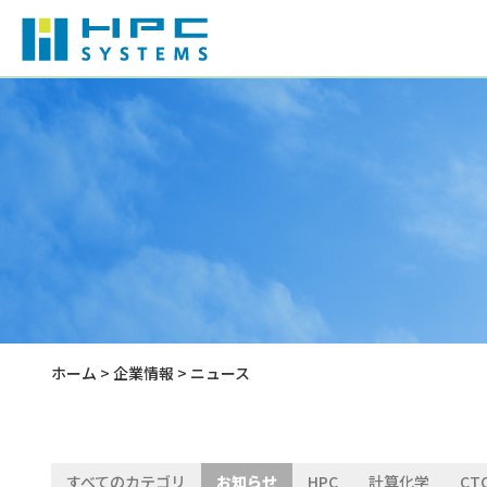
ハードウェア
産業用PC
会社概要
計算化学
産業用タブレット
役員紹介
分散ファイルシステム
技術情報
サステナビリティ
ホーム
>
企業情報
> ニュース
水冷式HPC-AIシリーズ
すべてのカテゴリ
お知らせ
HPC
計算化学
CT