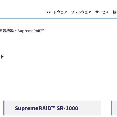
ハードウェア
ソフトウェア
サービス
技
周辺機器
> SupremeRAID™
HPC・Deep Learning・AI サポート
サイエンスクラウド
分子動力学
DL向けSIサービス
技術情報
ード
統計・数値解析
プログラム高速化
Server
GPU
S
ソリューション検索
ント
GPU 搭載製品
ス
ー
画像処理
SupremeRAID™ SR-1000
ジョブ管理