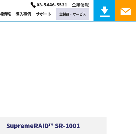
03-5446-5531
企業情報
術情報
導入事例
サポート
全製品・サービス
産業用コンピューティング サポート
計算化学
固体物理
運用保守サービス
サポート
Linux
計算化学サービス
torage
GPU / Network / other
トレージ製品
GPU、ネットワーク、他
電磁界
SupremeRAID™ SR-1001
システム監視