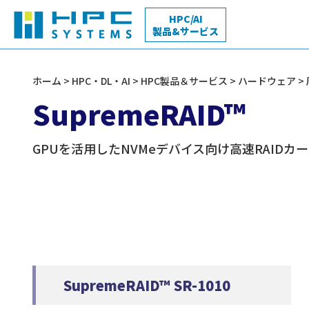
HPC/AI
製品&サービス
HPC・DL・AI
ホーム
>
HPC・DL・AI
>
HPC製品＆サービス
>
ハードウェア
>
製品＆サービス
SupremeRAID™
量子化学
HPC向けSIサービス
AI / Deep Learning特設サイト
GPUを活用したNVMeデバイス向け高速RAIDカ
構造・流体・熱
サイエンスクラウド
Workstation
Rackmount 
導入事例
ワークステーション
ラックマウ
サーバ
マルチフィジックス
HPC活用支援人材紹介サービス
SupremeRAID™ SR-1010
コンパイラ