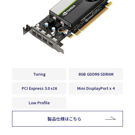
Turing
8GB GDDR6 SDRAM
PCI Express 3.0 x16
Mini DisplayPort x 4
Low Profile
製品仕様はこちら