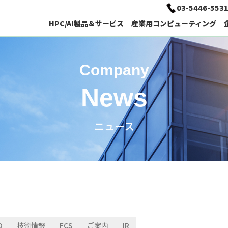
03-5446-553
HPC/AI製品＆サービス
産業用コンピューティング
HPC/AI向けコンピューティング
Company
ソフトウェア
ディープラーニング用PC
経営理念
News
ニュース
AI / Deep Learning特設サイト
車載用パネルPC
主要取引先
技術情報
ソリューション検索
O
技術情報
FCS
ご案内
IR