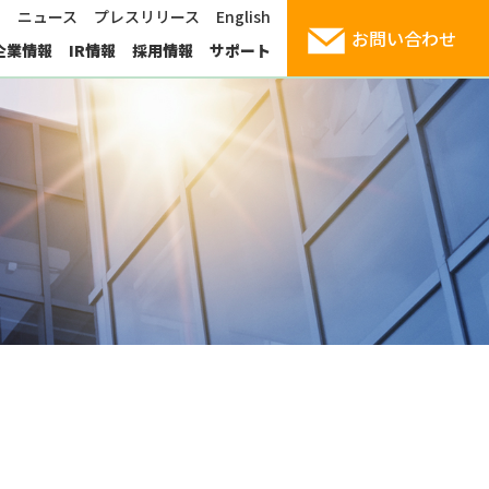
1
ニュース
プレスリリース
English
お問い合わせ
企業情報
IR情報
採用情報
サポート
産業用コンピューティング
サイエンスクラウド
頑丈ラップトップ
社長挨拶
お見積りシミュレーション
支援サービス
パートナー企業
導入事例