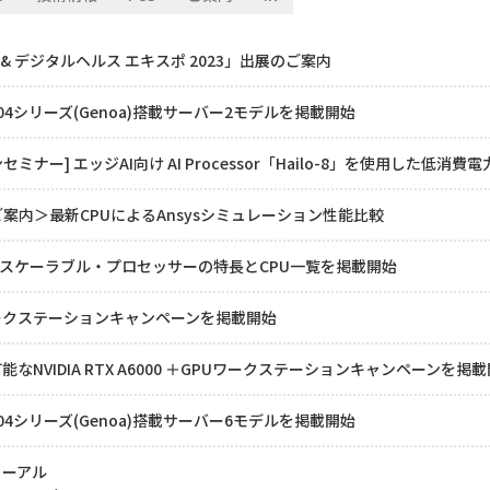
IT & デジタルヘルス エキスポ 2023」出展のご案内
 9004シリーズ(Genoa)搭載サーバー2モデルを掲載開始
ミナー] エッジAI向け AI Processor「Hailo-8」を使用した低消
ご案内＞最新CPUによるAnsysシミュレーション性能比較
on® スケーラブル・プロセッサーの特長とCPU一覧を掲載開始
ークステーションキャンペーンを掲載開始
NVIDIA RTX A6000 ＋GPUワークステーションキャンペーンを掲
 9004シリーズ(Genoa)搭載サーバー6モデルを掲載開始
ューアル