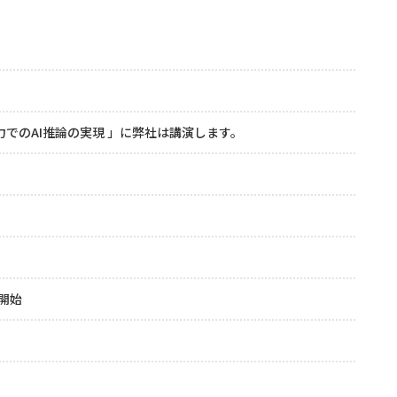
費電力でのAI推論の実現
」に弊社は講演します。
載開始