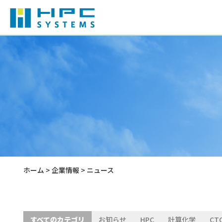
ハードウェア
産業用PC
会社概要
計算化学
産業用タブレット
役員紹介
分散ファイルシステム
技術情報
サステナビリティ
ホーム
>
企業情報
> ニュース
水冷式HPC-AIシリーズ
すべてのカテゴリ
お知らせ
HPC
計算化学
CT