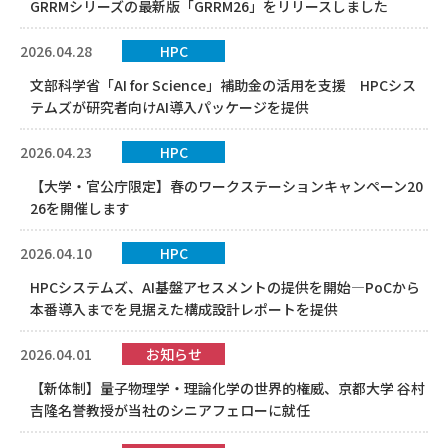
GRRMシリーズの最新版「GRRM26」をリリースしました
2026.04.28
HPC
文部科学省「AI for Science」補助金の活用を支援 HPCシス
テムズが研究者向けAI導入パッケージを提供
2026.04.23
HPC
【大学・官公庁限定】春のワークステーションキャンペーン20
26を開催します
2026.04.10
HPC
HPCシステムズ、AI基盤アセスメントの提供を開始―PoCから
本番導入までを見据えた構成設計レポートを提供
2026.04.01
お知らせ
【新体制】量子物理学・理論化学の世界的権威、京都大学 谷村
吉隆名誉教授が当社のシニアフェローに就任