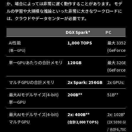
か、場合によっては非常に遅く動作することがあります。 モデ
ルの学習や大規模な推論といった非常に大きなワークロードに
は、クラウドやデータセンターが必要です。
DGX Spark*
PC
AI性能
1,000 TOPS
最大 3352 T
(GeForce 50
(単一GPU)
単一GPUあたりの合計メモリ
128GB
最大 32GB
(GeForce 50
マルチGPUの合計メモリ
2x Spark: 256GB
2x GPUs: 64
最大AIモデルサイズ(4-bit)
200B**
51B**
単一GPU
最大AIモデルサイズ(4-bit)
2x: 400B**
2x: 102B**
マルチGPU
(合計2,000 TOPS)
(2X 5090 G
/ 合計6,700TOP