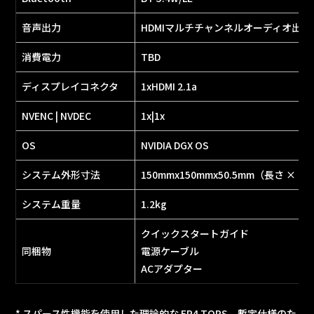
音声出力
HDMIマルチチャンネルオーディオ出力
消費電力
TBD
ディスプレイコネクタ
1xHDMI 2.1a
NVENC | NVDEC
1x|1x
OS
NVIDIA DGX OS
システム外形寸法
150mmx150mmx50.5mm（長さ × 幅
システム重量
1.2kg
クイックスタートガイド
同梱物
電源ケーブル
ACアダプター
* スパース性機能を使用した理論的な FP4 TOPS。暫定仕様のた