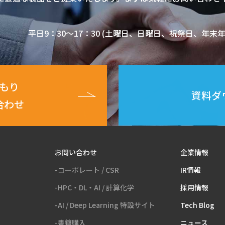
平日9：30～17：30 (土曜日、日曜日、祝祭日、年
もり
資料ダ
合わせ
お問い合わせ
企業情報
-コーポレート / CSR
IR情報
-HPC・DL・AI / 計算化学
採用情報
-AI / Deep Learning 特設サイト
Tech Blog
-書籍購入
ニュース