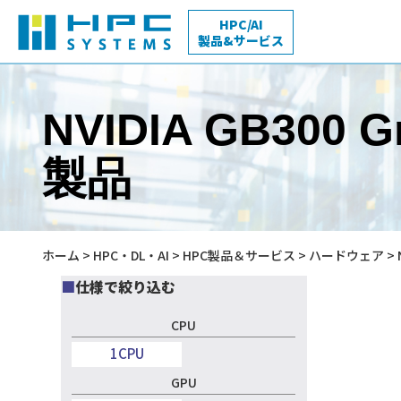
HPC/AI
製品&サービス
HPC・DL・AI
NVIDIA GB300 Gr
製品＆サービス
量子化学
HPC向けSIサービス
製品
AI / Deep Learning特設サイト
構造・流体・熱
サイエンスクラウド
Workstation
Rackmount 
ホーム
>
HPC・DL・AI
>
HPC製品＆サービス
>
ハードウェア
> 
導入事例
ワークステーション
ラックマウ
サーバ
仕様で絞り込む
マルチフィジックス
HPC活用支援人材紹介サービス
CPU
コンパイラ
GPU