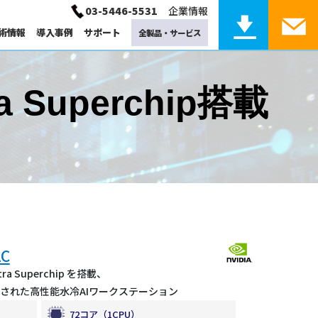
03-5446-5531
企業情報
術情報
導入事例
サポート
全製品・サービス
産業用コンピューティング サポート
計算化学
tra Superchip搭載
固体物理
運用保守サービス
サポート
Linux
計算化学サービス
torage
GPU / Network / other
トレージ製品
GPU、ネットワーク、他
電磁界
LC
Ultra Superchip を搭載、
化された高性能水冷AIワークステーション
システム監視
72コア（1CPU）