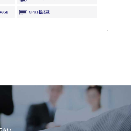
8GB
GPU1基搭載
GPGPU
分散ファイルシステム
下さい。