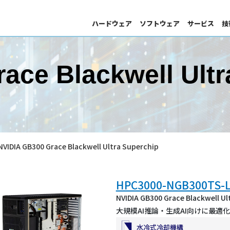
ハードウェア
ソフトウェア
サービス
技
HPC・Deep Learning・AI サポート
サイエンスクラウド
ace Blackwell Ul
分子動力学
DL向けSIサービス
技術情報
統計・数値解析
プログラム高速化
Server
GPU
S
NVIDIA GB300 Grace Blackwell Ultra Superchip
ソリューション検索
ント
GPU 搭載製品
ス
ー
画像処理
HPC3000-NGB300TS-
NVIDIA GB300 Grace Blackwell 
大規模AI推論・生成AI向けに最適
ジョブ管理
水冷式冷却機構