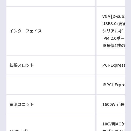
VGA [D-su
USB3.0 (背面)
インターフェイス
シリアルポート 
IPMI2.0ポート [
※最低1枚のネ
拡張スロット
PCI-Express 3.
※PCI-Expre
電源ユニット
1600W 冗長化電
100V用ACケーブ
ACケーブル
オプション：200