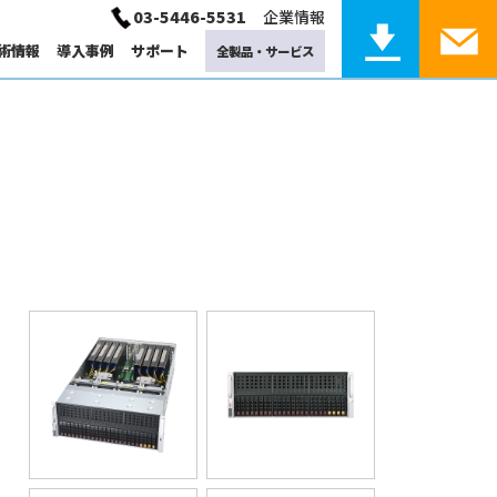
03-5446-5531
企業情報
術情報
導入事例
サポート
全製品・サービス
産業用コンピューティング サポート
計算化学
固体物理
運用保守サービス
サポート
Linux
計算化学サービス
torage
GPU / Network / other
トレージ製品
GPU、ネットワーク、他
電磁界
システム監視