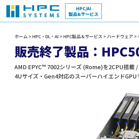
HPC/AI
製品&サービス
HPC・DL・AI
ホーム
>
HPC・DL・AI
>
HPC製品＆サービス
>
ハードウェア
>
製品＆サービス
販売終了製品：HPC500
量子化学
HPC向けSIサービス
AI / Deep Learning特設サイト
AMD EPYC™ 7002シリーズ (Rome)を2CPU搭載 
4Uサイズ・Gen4対応のスーパーハイエンドGP
構造・流体・熱
サイエンスクラウド
Workstation
Rackmount 
導入事例
ワークステーション
ラックマウ
サーバ
マルチフィジックス
HPC活用支援人材紹介サービス
コンパイラ