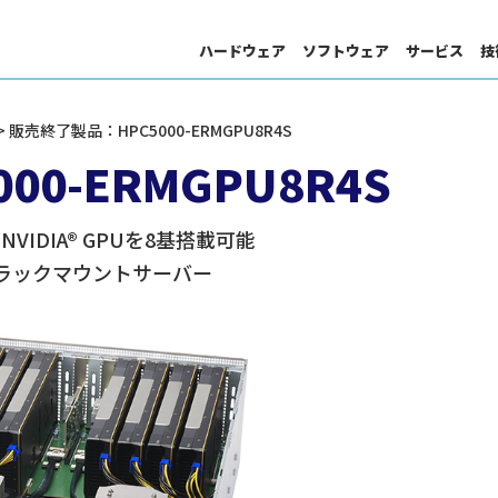
ハードウェア
ソフトウェア
サービス
技
> 販売終了製品：HPC5000-ERMGPU8R4S
HPC・Deep Learning・AI サポート
サイエンスクラウド
0-ERMGPU8R4S
分子動力学
DL向けSIサービス
技術情報
/ NVIDIA® GPUを8基搭載可能
Uラックマウントサーバー
統計・数値解析
プログラム高速化
Server
GPU
S
ソリューション検索
ント
GPU 搭載製品
ス
ー
画像処理
ジョブ管理