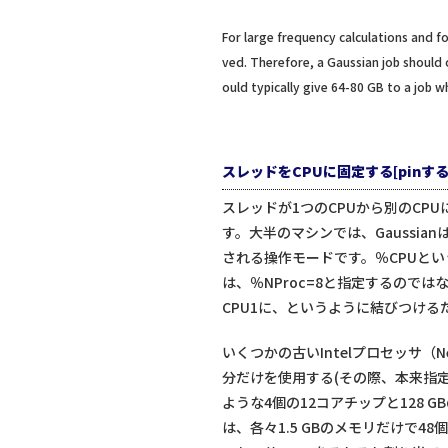
For large frequency calculations and fo
ved. Therefore, a Gaussian job should
ould typically give 64-80 GB to a job 
スレッドをCPUに固定する[pinする]（Pi
スレッドが1つのCPUから別のC
す。大半のマシンでは、Gaussi
される操作モードです。％CPUとい
は、％NProc=8と指定するので
CPU1に、というように結びつける
いくつかの古いIntelプロセッサ（
分だけを使用する(その際、本来指
ような4個の12コアチップと128 
は、各々1.5 GBのメモリだけで4