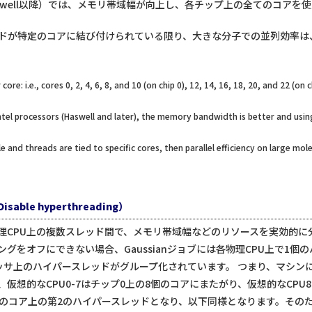
Haswell以降）では、メモリ帯域幅が向上し、各チップ上の全てのコア
ドが特定のコアに結び付けられている限り、大きな分子での並列効率は
e: i.e., cores 0, 2, 4, 6, 8, and 10 (on chip 0), 12, 14, 16, 18, 20, and 22 (on ch
tel processors (Haswell and later), the memory bandwidth is better and using 
le and threads are tied to specific cores, then parallel efficiency on large mo
le hyperthreading）
CPU上の複数スレッド間で、メモリ帯域幅などのリソースを実効的に分割
グをオフにできない場合、Gaussianジョブには各物理CPU上で1個
セッサ上のハイパースレッドがグループ化されています。 つまり、マシンに
仮想的なCPU0-7はチップ0上の8個のコアにまたがり、仮想的なCPU8
の8個のコア上の第2のハイパースレッドとなり、以下同様となります。そのた