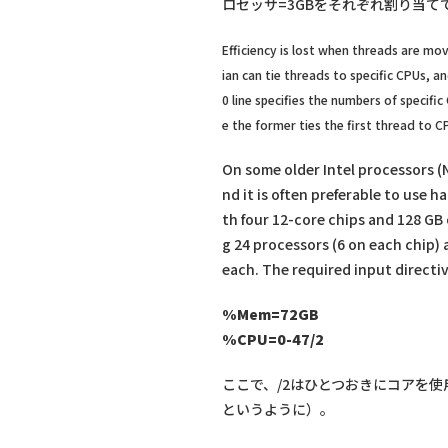
ロセッサ=3GBをそれぞれ割り当
Efficiency is lost when threads are m
ian can tie threads to specific CPUs,
0 line specifies the numbers of speci
e the former ties the first thread to C
On some older Intel processors (
nd it is often preferable to use 
th four 12-core chips and 128 GB 
g 24 processors (6 on each chip)
each. The required input directi
%Mem=72GB
%CPU=0-47/2
ここで、/2はひとつおきにコアを使用すること
というように）。