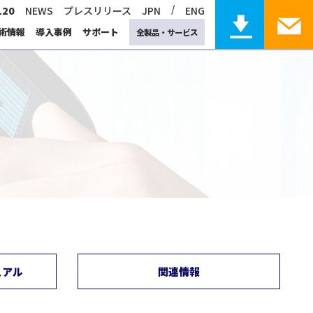
/
120
NEWS
プレスリリース
JPN
ENG
術情報
導入事例
サポート
全製品・サービス
産業用コンピューティング サポート
コンサルティング
固体物理
計算化学
Gaussian
サポート
日本語マニュアル
ュアル
関連情報