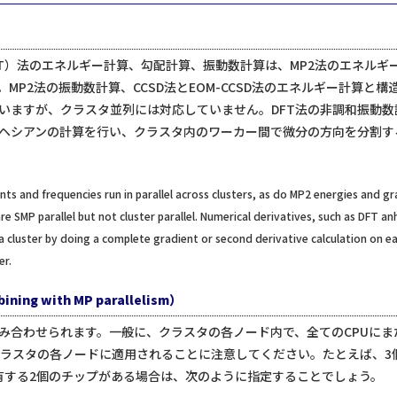
数（DFT）法のエネルギー計算、勾配計算、振動数計算は、MP2法のエネ
MP2法の振動数計算、CCSD法とEOM-CCSD法のエネルギー計算と構
いますが、クラスタ並列には対応していません。DFT法の非調和振動数計
ヘシアンの計算を行い、クラスタ内のワーカー間で微分の方向を分割す
ts and frequencies run in parallel across clusters, as do MP2 energies and g
 SMP parallel but not cluster parallel. Numerical derivatives, such as DFT 
 a cluster by doing a complete gradient or second derivative calculation on eac
er.
 with MP parallelism）
み合わせられます。一般に、クラスタの各ノード内で、全てのCPUにま
ラスタの各ノードに適用されることに注意してください。たとえば、3個のノ
Uを有する2個のチップがある場合は、次のように指定することでしょう。