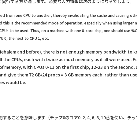
てて実行する方が適します。必要な入力情報は次のようになるでしょう。
oved from one CPU to another, thereby invalidating the cache and causing o
 and this is the recommended mode of operation, especially when using larger
fic CPUs to be used. Thus, on a machine with one 8-core chip, one should us
PU 0, the next to CPU 1, etc.
Nehalem and before), there is not enough memory bandwidth to kee
half the CPUs, each with twice as much memory as if all were used. 
of memory, with CPUs 0-11 on the first chip, 12-23 on the second, an
 and give them 72 GB/24 procs = 3 GB memory each, rather than use 
ves would be:
を意味します（チップ0のコア0, 2, 4, 6, 8, 10番を使い、チップ1の12, 