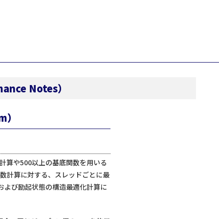
）
ance Notes）
sm）
計算や500以上の基底関数を用いる
振動数計算に対する、スレッドごとに最
および励起状態の構造最適化計算に