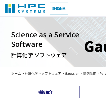
計算化学
Science as a Service
Ga
受託計算
量子化学
HPC・DL・AI 製品&サービス
Software
計算化学 ソフトウェア
材料研究開発支援サービス
マテリアルズ・インフォマティクス
AI / Deep Learning特設サイト
ホーム
>
計算化学
>
ソフトウェア
>
Gaussian
> 並列性能（Parall
導入事例
機能紹介