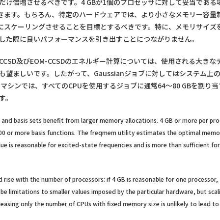
け倍増させるべきです。4 GBが1個のプロセッサに対して妥当である
算できます。もちろん、特定のハードウェアでは、より小さなメモリー容量
にスケーリングさせることを目標とするべきです。特に、メモリサイズを
した際に良いパフォーマンスを引き出すことにつながりません。
CSD及びEOM-CCSDのエネルギー計算については、使用される大き
望ましいです。したがって、Gaussianジョブに対してはシステム上の
のマシンでは、すべてのCPUを使用するジョブに通常64〜80 GBを割り
す。
s and basis sets benefit from larger memory allocations. 4 GB or more per pr
00 or more basis functions. The freqmem utility estimates the optimal memor
ue is reasonable for excited-state frequencies and is more than sufficient f
ise with the number of processors: if 4 GB is reasonable for one processor,
y be limitations to smaller values imposed by the particular hardware, but sc
increasing only the number of CPUs with fixed memory size is unlikely to lead