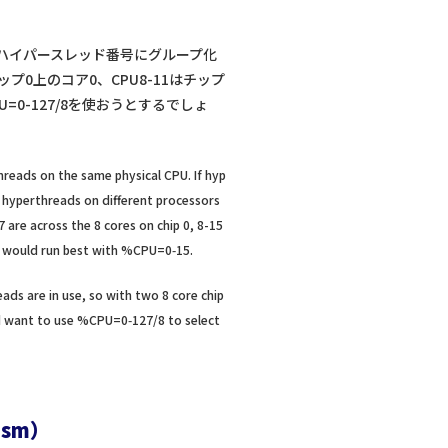
のハイパースレッド番号にグループ化
プ0上のコア0、CPU8-11はチップ
=0-127/8を使おうとするでしょ
hreads on the same physical CPU. If hyp
, hyperthreads on different processors
 are across the 8 cores on chip 0, 8-15
ob would run best with %CPU=0‑15.
ds are in use, so with two 8 core chip
uld want to use %CPU=0‑127/8 to select
lism）