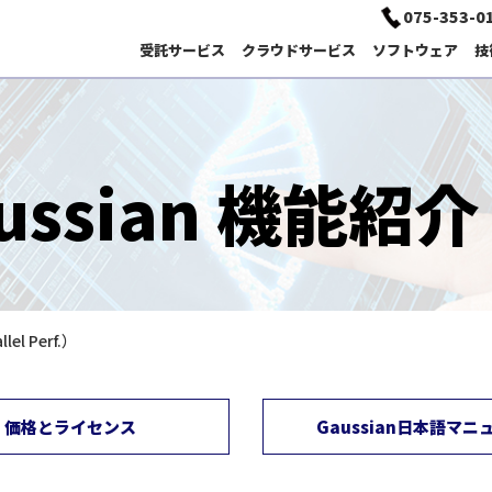
075-353-0
受託サービス
クラウドサービス
ソフトウェア
技
HPC・Deep Learning・AI サポート
ussian 機能紹介
受託開発（プログラム作成）
分子動力学
サイエンスクラウド
計算化学セミナー
Gaussian
技術情報
el Perf.）
ソリューション検索
価格とライセンス
Gaussian日本語マニ