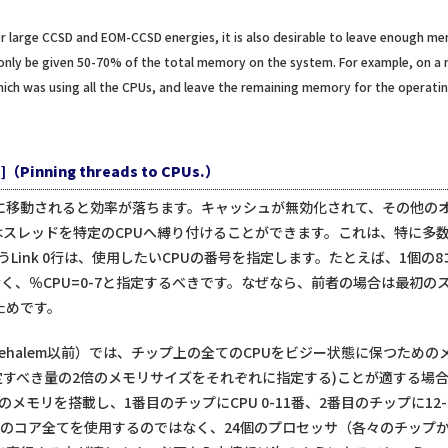
r large CCSD and EOM-CCSD energies, it is also desirable to leave enough memo
 only be given 50-70% of the total memory on the system. For example, on a 
which was using all the CPUs, and leave the remaining memory for the operati
nning threads to CPUs.）
PUに移動されると効率が落ちます。キャッシュが無効化されて、その他の
anはスレッドを特定のCPUへ縛り付けることができます。これは、特に
うLink 0行は、使用したいCPUの番号を指定します。たとえば、1個
はなく、％CPU=0-7と指定するべきです。なぜなら、前者の場合は最初の
ためです。
Nehalem以前）では、チップ上の全てのCPUをビジー状態に保つため
定すべき量の2倍のメモリサイズをそれぞれに指定する)ことが適する場
GBのメモリを搭載し、1番目のチップにCPU 0-11番、2番目のチップに1
8個のコア全てを使用するのではなく、24個のプロセッサ（各々のチップから