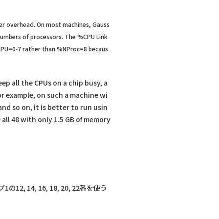
ther overhead. On most machines, Gauss
 numbers of processors. The %CPU Link
e %CPU=0‑7 rather than %NProc=8 becaus
p all the CPUs on a chip busy, a
For example, on such a machine wi
d so on, it is better to run usin
all 48 with only 1.5 GB of memory
14, 16, 18, 20, 22番を使う