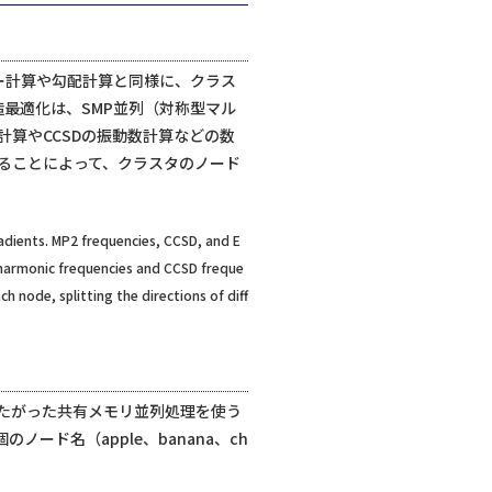
ルギー計算や勾配計算と同様に、クラス
造最適化は、SMP並列（対称型マル
算やCCSDの振動数計算などの数
ることによって、クラスタのノード
radients. MP2 frequencies, CCSD, and E
anharmonic frequencies and CCSD freque
h node, splitting the directions of diff
たがった共有メモリ並列処理を使う
ード名（apple、banana、ch