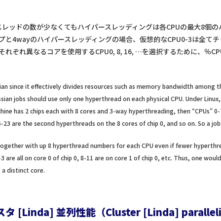
ースレッドの数が少なくてもハイパースレッディングは各CPUの最大8個
と4wayのハイパースレッディングの場合、仮想的なCPU0-3は全てチッ
ぞれ異なるコアを使用するCPU0, 8, 16, …を選択するために、％CPU
ian since it effectively divides resources such as memory bandwidth among t
sian jobs should use only one hyperthread on each physical CPU. Under Linux
chine has 2 chips each with 8 cores and 3-way hyperthreading, then “CPUs” 0-7
16-23 are the second hyperthreads on the 8 cores of chip 0, and so on. So a j
ogether with up 8 hyperthread numbers for each CPU even if fewer hyperthrea
 are all on core 0 of chip 0, 8-11 are on core 1 of chip 0, etc. Thus, one wo
 a distinct core.
 [Linda] 並列性能（Cluster [Linda] paralle