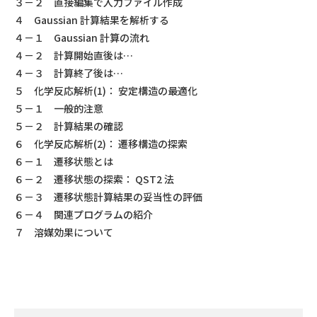
３－２ 直接編集で入力ファイル作成
４ Gaussian 計算結果を解析する
４－１ Gaussian 計算の流れ
４－２ 計算開始直後は…
４－３ 計算終了後は…
５ 化学反応解析(1)： 安定構造の最適化
５－１ 一般的注意
５－２ 計算結果の確認
６ 化学反応解析(2)： 遷移構造の探索
６－１ 遷移状態とは
６－２ 遷移状態の探索： QST2 法
６－３ 遷移状態計算結果の妥当性の評価
６－４ 関連プログラムの紹介
７ 溶媒効果について