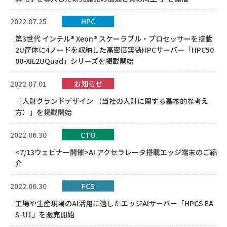
2022.07.25
HPC
第3世代 インテル® Xeon® スケーラブル・プロセッサーを搭載
2U筐体に4ノードを収納した高密度実装HPCサーバー「HPC50
00-XIL2UQuad」シリーズを掲載開始
2022.07.01
お知らせ
「人財グランドデザイン （当社の人財に関する基本的な考え
方）」を掲載開始
2022.06.30
CTO
<7/13ウェビナー開催>AI アクセラレータ搭載エッジ端末のご紹
介
2022.06.30
FCS
工場や生産現場のAI活用に適したエッジAIサーバー「HPCS EA
S-U1」を販売開始